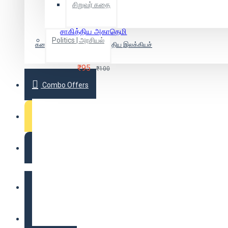
சிறுவர் கதை
(El.Es.Seshakiriraav)
எஸ்.ஆர்.அசோக்குமார்
(Es.Aar.Asokkumaar)
சாகித்திய அகாதெமி
Politics | அரசியல்
எஸ்.எல்.பைரப்பா (Es.El.Pairappaa)
கலைஞர் மு.கருணாநிதி (இந்திய இலக்கியச்
எஸ்.குப்தன் நாயர் (Es.Kupdhan
சிற்பிகள்)
Naayar)
எஸ்.கே.பொட்டெகாட்
₹95
₹100
(Es.Ke.Pottekaat)
எஸ்.சண்முக
Combo Offers
சுந்தரம் (Es.Sanmuka Sundharam)
எஸ்.தோதாத்ரி (Es.Thodhaadhri)
எஸ்.மகராஜன் (Es.Makaraajan)
Offer Zone
எஸ்.ஸி.சென்குப்தா
(Es.Si.Senkupdhaa)
ஏ.வி.எம்.நசீமுத்தீன்
2025 New Arrivals
(E.Vi.Em.Naseemuththeen)
ஐயப்பப்பணிக்கர்
ஓம் கோஸ்வாமி
க.பஞ்சாங்கம் (Ka.Panjaangam)
கங்காதர் காட்கில் (Kangaadhar
Login
Kaatkil)
கண்ணதாசன்
(Kannadasan)
கம்பதாசன்
Register
(Kampadhaasan)
கருவை