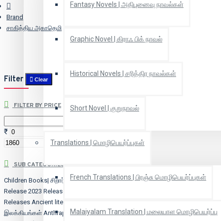
Fantasy Novels | அதிபுனைவு நாவல்கள்
Brand
சாகித்திய அகாதெமி
Graphic Novel | கிராஃ பிக் நாவல்
Historical Novels | சரித்திர நாவல்கள்
Filter
Clear
FILTER BY PRICE
Short Novel | குறுநாவல்
₹
₹
Translations | மொழிபெயர்ப்புகள்
SUB CATEGORIES
French Translations | பிரஞ்சு மொழிபெயர்ப்புகள்
Children Books| சிறார் நூல்கள்
2022
Release
2023 Releases
2024 New
Releases
Ancient literature | பழங்கால
Malaiyalam Translation | மலையாள மொழிபெயர்ப்பு
இலக்கியங்கள்
Anthrapology |