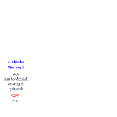
கா.செல்லப்பன் (Kaa.Sellappan)
காகாகாலேல்கர் (Kaakaakaalelkar)
காக்கநாடன் (Kaakkanaatan)
காளிந்தீசரண் பாணிக்ரஹி
(Kaalindheesaran Paanikrahi)
காளீபட்னம் ராமாராவ் (Kaaleepatnam
Raamaaraav)
காஸி நஸ்ரூல்
இஸ்லாம் (Kaasi Nasrool Islaam)
கி.ர.அனுமந்தன் (Ki.Ra.Anumandhan)
கி.ராஜநாராயணன்
சாகித்திய
(Ki.Rajanarayanan)
அகாதெமி
கி.வ.ஜகந்நாதன்
ஒரு
(Ki.Va.Jakannaadhan)
கி அ
பிணந்தூக்கியின்
சச்சிதானந்தம்
கிரண் கரக்கர்
வரலாற்றுக்
கிரிராஜ் கிஷோர் (Kiriraaj Kishor)
குறிப்புகள்
கிருங்கை சேதுபதி (Kirungai
₹299
Sedhupadhi)
கிருஷ்ண சாஸ்திரி
₹315
தேவுலபள்ளி (Kirushna Saasdhiri
Thevulapalli)
கீரனூர் ஜாகிர்ராஜா
(Keeranur Jaaheeraja)