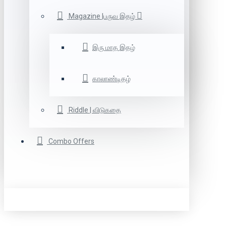
Magazine |பருவ இதழ்
இரு மாத இதழ்
காலாண்டிதழ்
Riddle | விடுகதை
Combo Offers