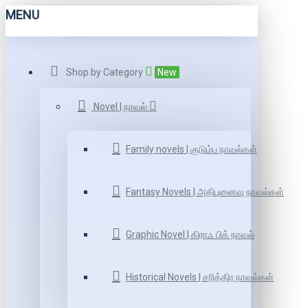
MENU
Shop by Category
New
Novel | நாவல்
Family novels | குடும்ப நாவல்கள்
Fantasy Novels | அதிபுனைவு நாவல்கள்
Graphic Novel | கிராஃ பிக் நாவல்
Historical Novels | சரித்திர நாவல்கள்