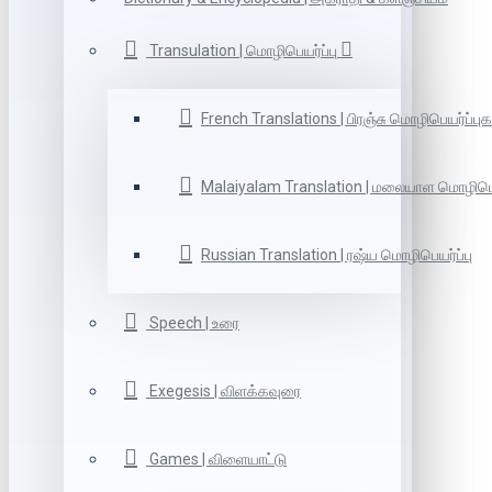
Transulation | மொழிபெயர்ப்பு
French Translations | பிரஞ்சு மொழிபெயர்ப்புக
Malaiyalam Translation | மலையாள மொழிபெய
Russian Translation | ரஷ்ய மொழிபெயர்ப்பு
Speech | உரை
Exegesis | விளக்கவுரை
Games | விளையாட்டு