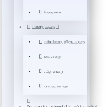
சிறுவர் கதை
History | வரலாறு
India History | இந்திய வரலாறு
உலக வரலாறு
தமிழர் வரலாறு
வரலாற்றாய்வு நூல்
Dictionary & Encyclopedia | அகராதி & களஞ்சியம்