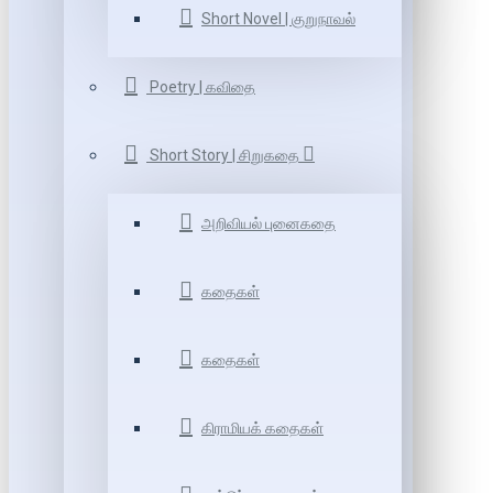
Short Novel | குறுநாவல்
Poetry | கவிதை
Short Story | சிறுகதை
அறிவியல் புனைகதை
கதைகள்
கதைகள்
கிராமியக் கதைகள்