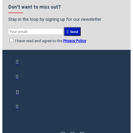
சௌரிராசன் (Pon Sowriraasan)
Don't want to miss out?
பொன்னீலன் (Ponneelan)
போபடி
ராம்சந்த் ஹீரானந்தாணி (Popati
Stay in the loop by signing up for our newsletter
Raamsandh Heeraanandhaani)
போல்வார் மஹம்மது குன்ஹி
Send
ம.ப.பெரியசாமி தூரன்
I have read and agree to the
Privacy Policy
ம.பெ.சீனிவாசன்
(Ma.Pe.Seenivaasan)
ம.ரா.போ.குருசாமி
(Ma.Raa.Po.Kurusaami)
மகரந்தன் (Makarandhan)
மகாசுவேதா தேவி (Mahasweta Devi)
மமாங் தய்
மறைமலை
இலக்குவனார் (Maraimalai
Ilakkuvanaar)
மா.இராசமாணிக்கனார்
(Maa.Iraasamaanikkanaar)
மா.நடராசன் (Maa.Nataraasan)
மா.மனோன்மணி (Maa.Manonmani)
மா.ரா.அரசு (Maa.Raa.Arasu)