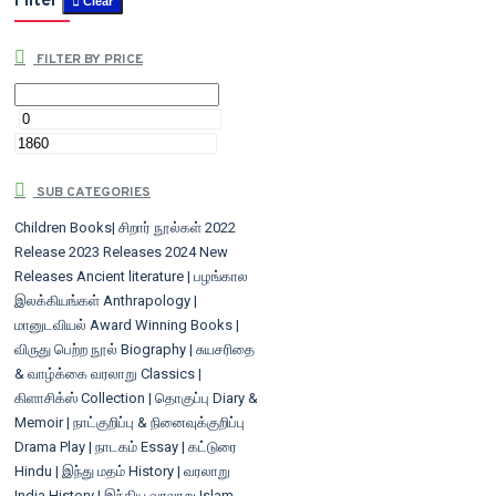
Filter
Clear
FILTER BY PRICE
SUB CATEGORIES
Children Books| சிறார் நூல்கள்
2022
Release
2023 Releases
2024 New
Releases
Ancient literature | பழங்கால
இலக்கியங்கள்
Anthrapology |
மானுடவியல்
Award Winning Books |
விருது பெற்ற நூல்
Biography | சுயசரிதை
& வாழ்க்கை வரலாறு
Classics |
கிளாசிக்ஸ்
Collection | தொகுப்பு
Diary &
Memoir | நாட்குறிப்பு & நினைவுக்குறிப்பு
Drama Play | நாடகம்
Essay | கட்டுரை
Hindu | இந்து மதம்
History | வரலாறு
India History | இந்திய வரலாறு
Islam -