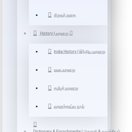
சிறுவர் கதை
History | வரலாறு
India History | இந்திய வரலாறு
உலக வரலாறு
தமிழர் வரலாறு
வரலாற்றாய்வு நூல்
Dictionary & Encyclopedia | அகராதி & களஞ்சியம்