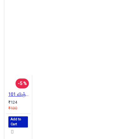
-5 %
101 விஞ்ஞானிகள்
₹124
₹130
Add to
Cart