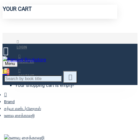
YOUR CART
LOGIN
REGISTER
Menu
0
CONTACT
Your shopping cart is empty!
Brand
சத்யா எண்டர்பிரைசஸ்
உணவு சைக்காலஜி