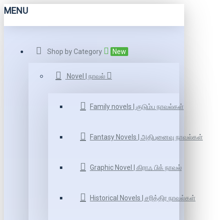
MENU
Shop by Category
New
Novel | நாவல்
Family novels | குடும்ப நாவல்கள்
Fantasy Novels | அதிபுனைவு நாவல்கள்
Graphic Novel | கிராஃ பிக் நாவல்
Historical Novels | சரித்திர நாவல்கள்