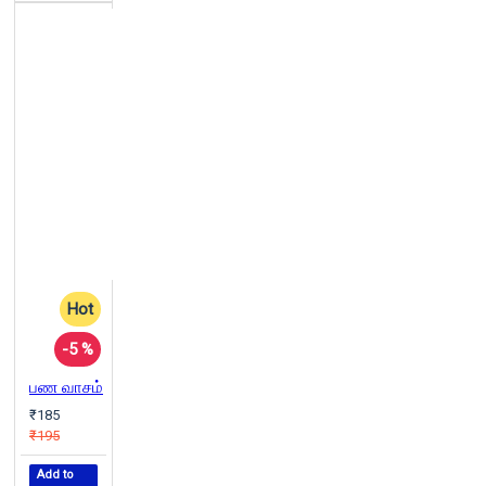
Hot
-5 %
பண வாசம்
₹185
₹195
Add to