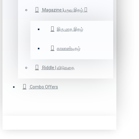
Magazine |பருவ இதழ்
இரு மாத இதழ்
காலாண்டிதழ்
Riddle | விடுகதை
Combo Offers