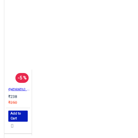
-5 %
தலைமை பண்புகள் (கம்பர் கட்டியவை)
₹238
₹250
Add to
Cart