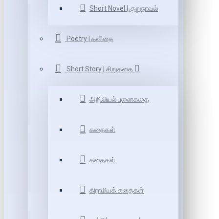
Short Novel | குறுநாவல்
Poetry | கவிதை
Short Story | சிறுகதை
அறிவியல் புனைகதை
கதைகள்
கதைகள்
கிராமியக் கதைகள்