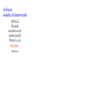
சத்யா
எண்டர்பிரைசஸ்
சிற்பம்
பேசும்
வான்புகழ்
வள்ளுவர்
கோட்டம்
₹238
₹250