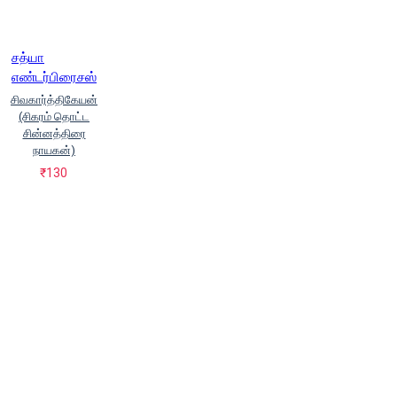
சத்யா
எண்டர்பிரைசஸ்
சிவகார்த்திகேயன்
(சிகரம் தொட்ட
சின்னத்திரை
நாயகன்)
₹130