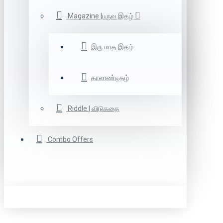
Magazine |பருவ இதழ்
இரு மாத இதழ்
காலாண்டிதழ்
Riddle | விடுகதை
Combo Offers