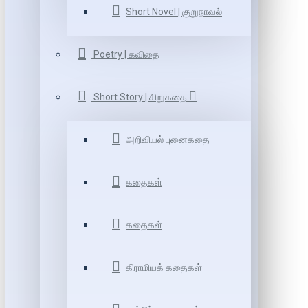
Short Novel | குறுநாவல்
Poetry | கவிதை
Short Story | சிறுகதை
அறிவியல் புனைகதை
கதைகள்
கதைகள்
கிராமியக் கதைகள்