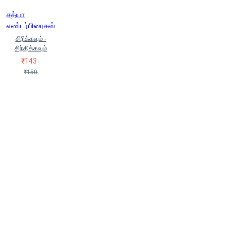
சத்யா
எண்டர்பிரைசஸ்
சிரிக்கவும் -
சிந்திக்கவும்
₹143
₹150