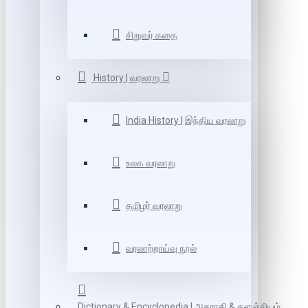
சிறுவர் கதை
History | வரலாறு
India History | இந்திய வரலாறு
உலக வரலாறு
தமிழர் வரலாறு
வரலாற்றாய்வு நூல்
Dictionary & Encyclopedia | அகராதி & களஞ்சியம்