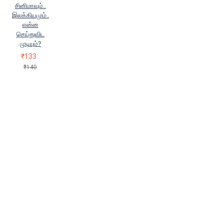
சினிமாவும்..
இலக்கியமும்..
என்ன
செய்துவிட
முடியும்?
₹133
₹140