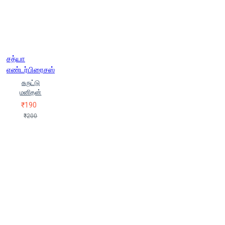
சத்யா
எண்டர்பிரைசஸ்
சுருட்டு
மனிதன்
₹190
₹200