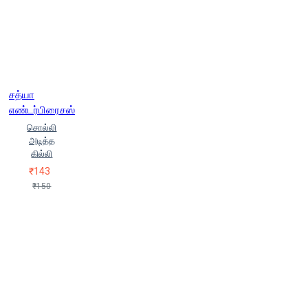
சத்யா
எண்டர்பிரைசஸ்
சொல்லி
அடித்த
கில்லி
₹143
₹150