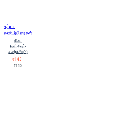
சத்யா
எண்டர்பிரைசஸ்
சீனா
(புரட்சியும்-
வளர்ச்சியும்)
₹143
₹150