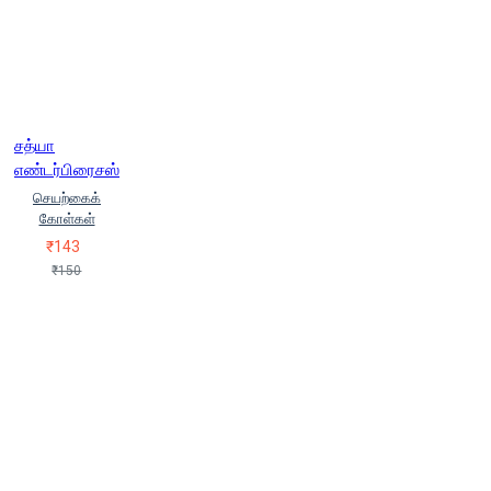
சத்யா
எண்டர்பிரைசஸ்
செயற்கைக்
கோள்கள்
₹143
₹150