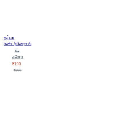
சத்யா
எண்டர்பிரைசஸ்
சே
குவேரா
₹190
₹200