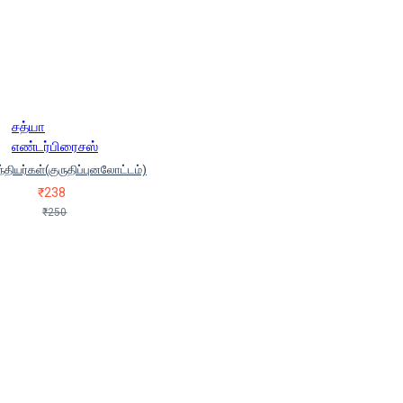
சத்யா
எண்டர்பிரைசஸ்
்தியர்கள்(குருதிப்புனலோட்டம்)
₹238
₹250