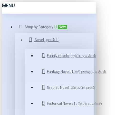
MENU
Shop by Category
New
Novel | நாவல்
Family novels | குடும்ப நாவல்கள்
Fantasy Novels | அதிபுனைவு நாவல்கள்
Graphic Novel | கிராஃ பிக் நாவல்
Historical Novels | சரித்திர நாவல்கள்