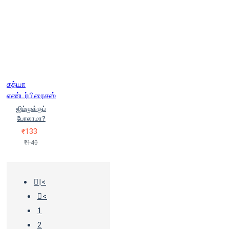
சத்யா
எண்டர்பிரைசஸ்
ஜிம்முக்குப்
போலாமா?
₹133
₹140
|<
<
1
2