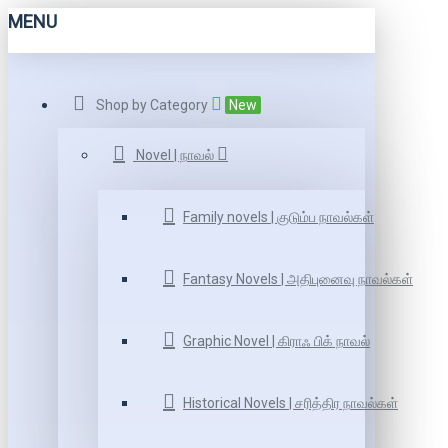
MENU
Shop by Category
New
Novel | நாவல்
Family novels | குடும்ப நாவல்கள்
Fantasy Novels | அதிபுனைவு நாவல்கள்
Graphic Novel | கிராஃ பிக் நாவல்
Historical Novels | சரித்திர நாவல்கள்