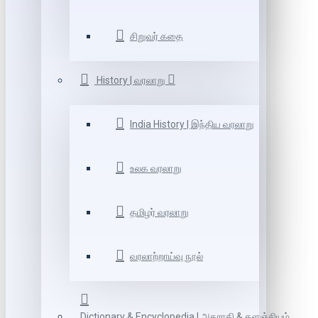
சிறுவர் கதை
History | வரலாறு
India History | இந்திய வரலாறு
உலக வரலாறு
தமிழர் வரலாறு
வரலாற்றாய்வு நூல்
Dictionary & Encyclopedia | அகராதி & களஞ்சியம்