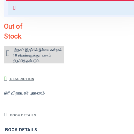
+ ₹60 shipping fee* (Free shipping
for orders above ₹1000 within
India)
Out of
Stock
புத்தகம் இருப்பில் இல்லை என்றால்
10 தினங்களுக்குள் பணம்
திருப்பித் தரப்படும்.
DESCRIPTION
ஸ்ரீ விநாயகர் புராணம்
BOOK DETAILS
BOOK DETAILS