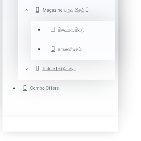
Magazine |பருவ இதழ்
இரு மாத இதழ்
காலாண்டிதழ்
Riddle | விடுகதை
Combo Offers