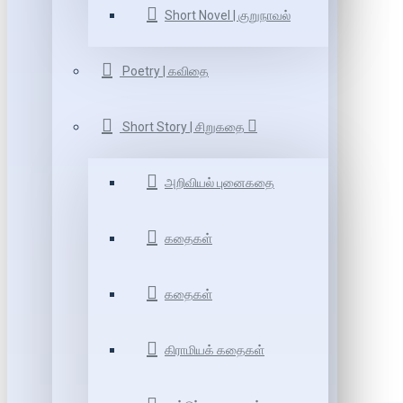
Short Novel | குறுநாவல்
Poetry | கவிதை
Short Story | சிறுகதை
அறிவியல் புனைகதை
கதைகள்
கதைகள்
கிராமியக் கதைகள்