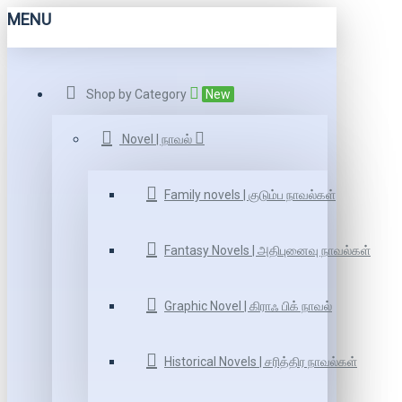
MENU
Shop by Category
New
Novel | நாவல்
Family novels | குடும்ப நாவல்கள்
Fantasy Novels | அதிபுனைவு நாவல்கள்
Graphic Novel | கிராஃ பிக் நாவல்
Historical Novels | சரித்திர நாவல்கள்