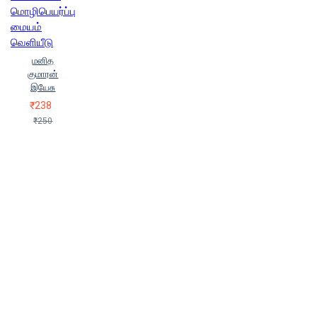
மொழிபெயர்ப்பு
மையம்
வெளியீடு
மனித
குமாரன்
இயேசு
₹238
₹250