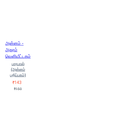
அன்னம் -
அகரம்
வெளியீட்டகம்
பாரபாஸ்
(அன்னம்
பதிப்பகம்)
₹143
₹150