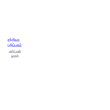
சந்தியா
பதிப்பகம்
மார்ட்டின்
லூதர்