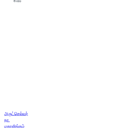
₹180
அருட்செல்வர்
நா.
மகாலிங்கம்