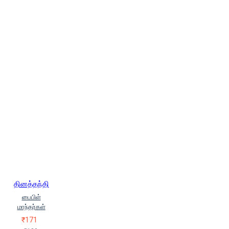
தினத்தந்தி
பைபிள்
மாந்தர்கள்
₹171