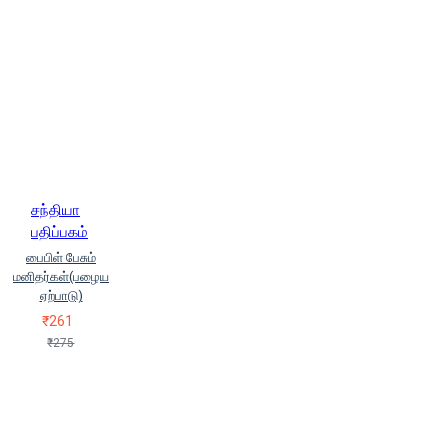
சந்தியா
பதிப்பகம்
பைபிள் பேசும்
மனிதர்கள்(பழைய
ஏற்பாடு)
₹261
₹275