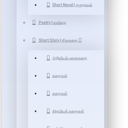
Short Novel | குறுநாவல்
Poetry | கவிதை
Short Story | சிறுகதை
அறிவியல் புனைகதை
கதைகள்
கதைகள்
கிராமியக் கதைகள்