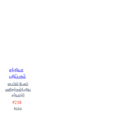
சந்தியா
பதிப்பகம்
பைபிள் பேசும்
மனிதர்கள்(புதிய
ஏற்பாடு)
₹238
₹250