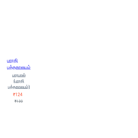
பாரதி
புத்தகாலயம்
பாரபாஸ்
(பாரதி
புத்தகாலயம்)
₹124
₹130