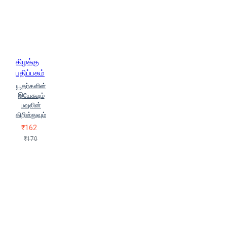
கிழக்கு
பதிப்பகம்
யூதர்களின்
இயேசுவும்
பவுலின்
கிறிஸ்துவும்
₹162
₹170