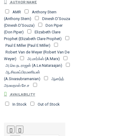
AUTHOR NAME
பதிப்பகம்
சந்தியா பதிப்பகம்
தடாகம்
AMR
Anthony Stern
வெளியீடு
தினத்தந்தி
நியூ செஞ்சுரி புக்
(Anthony Stern)
Dinesh D’Souza
ஹவுஸ்
பரிசல் வெளியீடு
பாபாசாகேப்
(Dinesh D'Souza)
Don Piper
அம்பேத்கர் கலை இலக்கியச் சங்கம்
பாரதி
(Don Piper)
Elizabeth Clare
புத்தகாலயம்
பாரி நிலையம்
பூவுலகின்
Prophet (Elizabeth Clare Prophet)
நண்பர்கள்
மல்லி பதிப்பகம்
முல்லை
Paul E Miller (Paul E Miller)
நிலையம்
வ.உ.சி நூலகம்
வம்சி பதிப்பகம்
Robert Van de Weyer (Robert Van De
வளரி | We Can Books
விஷ்ணுபுரம்
Weyer)
அ.மார்க்ஸ் (A.Marx)
பதிப்பகம்
அ.லெ.நடராஜன் (A.Le.Nataraajan)
ஆ.சிவசுப்பிரமணியன்
(A.Sivasubramanian)
ஆனந்த்
அமலதாஸ் சே.ச
எச்.ஏ.கிருட்டிணப்பிள்ளை
AVAILABILITY
எம்.ஜி.தேவசகாயம்
In Stock
Out of Stock
(Em.Ji.Thevasakaayam)
எஸ்.செண்பகப்பெருமாள்
(Es.Senpakapperumaal)
கண்ணதாசன் (Kannadasan)
கலீல் ஜிப்ரான் (Kaleel Jipraan)