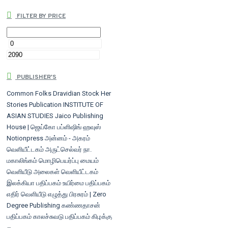
FILTER BY PRICE
PUBLISHER'S
Common Folks
Dravidian Stock
Her
Stories Publication
INSTITUTE OF
ASIAN STUDIES
Jaico Publishing
House | ஜெய்கோ பப்ளிஷிங் ஹவுஸ்
Notionpress
அன்னம் - அகரம்
வெளியீட்டகம்
அருட்செல்வர் நா.
மகாலிங்கம் மொழிபெயர்ப்பு மையம்
வெளியீடு
அலைகள் வெளியீட்டகம்
இலக்கியா பதிப்பகம்
உயிர்மை பதிப்பகம்
எதிர் வெளியீடு
எழுத்து பிரசுரம் | Zero
Degree Publishing
கண்ணதாசன்
பதிப்பகம்
காலச்சுவடு பதிப்பகம்
கிழக்கு
பதிப்பகம்
கௌரா பதிப்பகம்/சாரதா