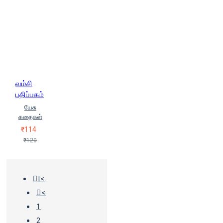
வம்சி
பதிப்பகம்
யேசு
கதைகள்
₹114
₹120
|<
<
1
2