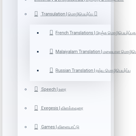
Transulation | மொழிபெயர்ப்பு
French Translations | பிரஞ்சு மொழிபெயர்ப்புக
Malaiyalam Translation | மலையாள மொழிபெய
Russian Translation | ரஷ்ய மொழிபெயர்ப்பு
Speech | உரை
Exegesis | விளக்கவுரை
Games | விளையாட்டு