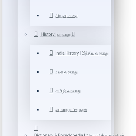
சிறுவர் கதை
History | வரலாறு
India History | இந்திய வரலாறு
உலக வரலாறு
தமிழர் வரலாறு
வரலாற்றாய்வு நூல்
Dictionary & Encyclopedia | அகராதி & களஞ்சியம்