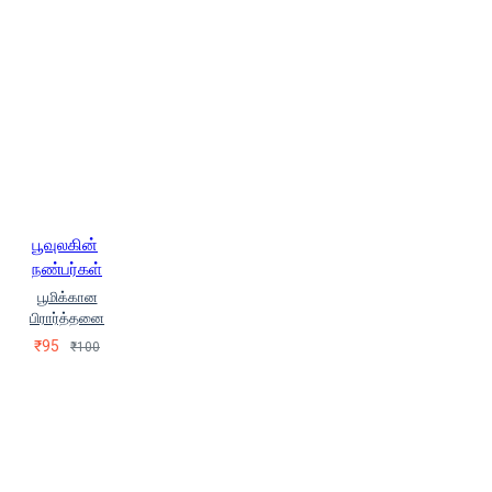
பூவுலகின்
நண்பர்கள்
பூமிக்கான
பிரார்த்தனை
₹95
₹100