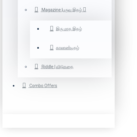
Magazine |பருவ இதழ்
இரு மாத இதழ்
காலாண்டிதழ்
Riddle | விடுகதை
Combo Offers