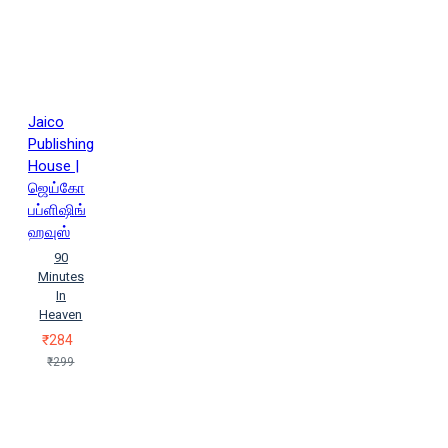
Jaico
Publishing
House |
ஜெய்கோ
பப்ளிஷிங்
ஹவுஸ்
90
Minutes
In
Heaven
₹284
₹299