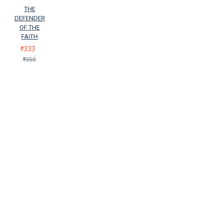
THE
DEFENDER
OF THE
FAITH
₹333
₹350