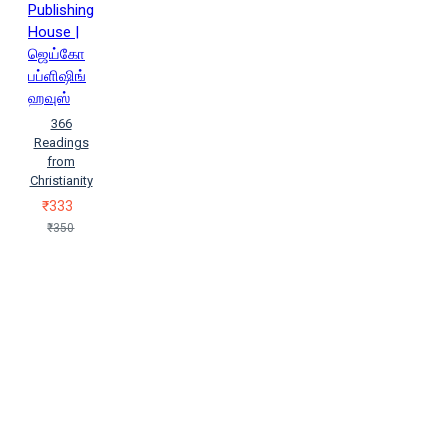
Publishing
House |
ஜெய்கோ
பப்ளிஷிங்
ஹவுஸ்
366
Readings
from
Christianity
₹333
₹350