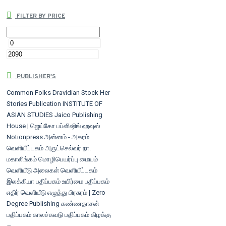
FILTER BY PRICE
PUBLISHER'S
Common Folks
Dravidian Stock
Her
Stories Publication
INSTITUTE OF
ASIAN STUDIES
Jaico Publishing
House | ஜெய்கோ பப்ளிஷிங் ஹவுஸ்
Notionpress
அன்னம் - அகரம்
வெளியீட்டகம்
அருட்செல்வர் நா.
மகாலிங்கம் மொழிபெயர்ப்பு மையம்
வெளியீடு
அலைகள் வெளியீட்டகம்
இலக்கியா பதிப்பகம்
உயிர்மை பதிப்பகம்
எதிர் வெளியீடு
எழுத்து பிரசுரம் | Zero
Degree Publishing
கண்ணதாசன்
பதிப்பகம்
காலச்சுவடு பதிப்பகம்
கிழக்கு
பதிப்பகம்
கௌரா பதிப்பகம்/சாரதா