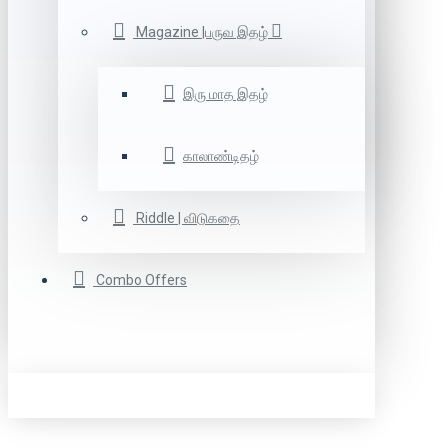
Magazine |பருவ இதழ்
இரு மாத இதழ்
காலாண்டிதழ்
Riddle | விடுகதை
Combo Offers