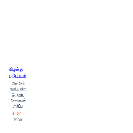
கிழக்கு
பதிப்பகம்
அன்பின்
துளி:புனித
தெரசா-
நினைவுக்
குறிப்பு
₹124
₹130