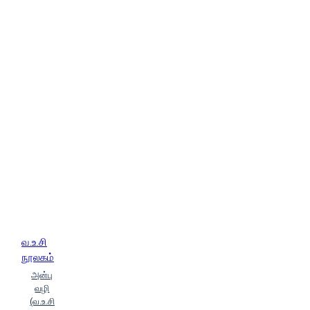
வ.உ.சி
நூலகம்
அன்பு
வழி
(வ.உ.சி