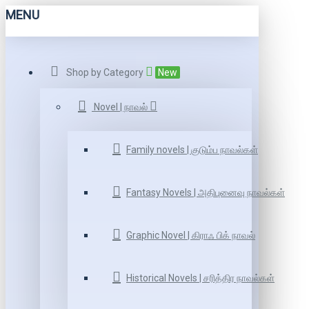
MENU
Shop by Category
New
Novel | நாவல்
Family novels | குடும்ப நாவல்கள்
Fantasy Novels | அதிபுனைவு நாவல்கள்
Graphic Novel | கிராஃ பிக் நாவல்
Historical Novels | சரித்திர நாவல்கள்