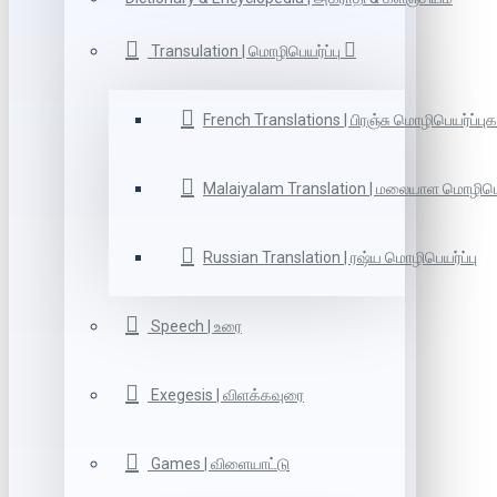
Transulation | மொழிபெயர்ப்பு
French Translations | பிரஞ்சு மொழிபெயர்ப்புக
Malaiyalam Translation | மலையாள மொழிபெய
Russian Translation | ரஷ்ய மொழிபெயர்ப்பு
Speech | உரை
Exegesis | விளக்கவுரை
Games | விளையாட்டு