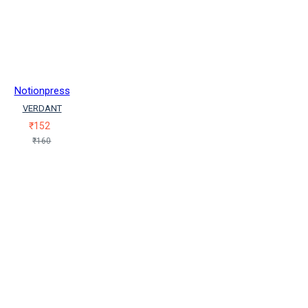
Notionpress
VERDANT
₹152
₹160