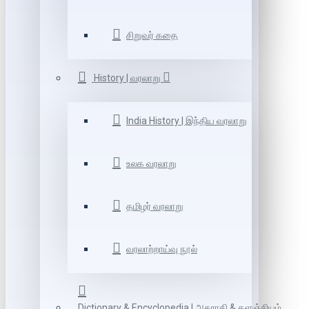
சிறுவர் கதை
History | வரலாறு
India History | இந்திய வரலாறு
உலக வரலாறு
தமிழர் வரலாறு
வரலாற்றாய்வு நூல்
Dictionary & Encyclopedia | அகராதி & களஞ்சியம்