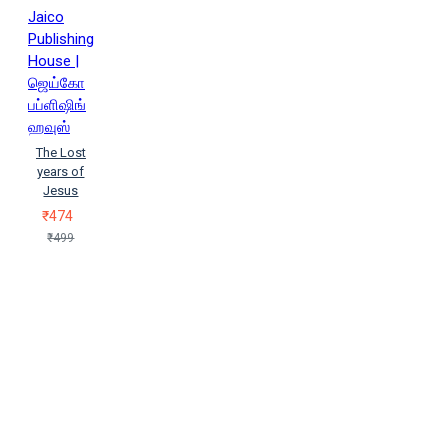
Jaico
Publishing
House |
ஜெய்கோ
பப்ளிஷிங்
ஹவுஸ்
The Lost
years of
Jesus
₹474
₹499