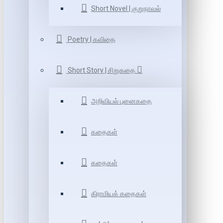
Short Novel | குறுநாவல்
Poetry | கவிதை
Short Story | சிறுகதை
அறிவியல் புனைகதை
கதைகள்
கதைகள்
கிராமியக் கதைகள்