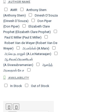
AUTHOR NAME
பதிப்பகம்
சந்தியா பதிப்பகம்
தடாகம்
AMR
Anthony Stern
வெளியீடு
தினத்தந்தி
நியூ செஞ்சுரி புக்
(Anthony Stern)
Dinesh D’Souza
ஹவுஸ்
பரிசல் வெளியீடு
பாபாசாகேப்
(Dinesh D'Souza)
Don Piper
அம்பேத்கர் கலை இலக்கியச் சங்கம்
பாரதி
(Don Piper)
Elizabeth Clare
புத்தகாலயம்
பாரி நிலையம்
பூவுலகின்
Prophet (Elizabeth Clare Prophet)
நண்பர்கள்
மல்லி பதிப்பகம்
முல்லை
Paul E Miller (Paul E Miller)
நிலையம்
வ.உ.சி நூலகம்
வம்சி பதிப்பகம்
Robert Van de Weyer (Robert Van De
வளரி | We Can Books
விஷ்ணுபுரம்
Weyer)
அ.மார்க்ஸ் (A.Marx)
பதிப்பகம்
அ.லெ.நடராஜன் (A.Le.Nataraajan)
ஆ.சிவசுப்பிரமணியன்
(A.Sivasubramanian)
ஆனந்த்
அமலதாஸ் சே.ச
எச்.ஏ.கிருட்டிணப்பிள்ளை
AVAILABILITY
எம்.ஜி.தேவசகாயம்
In Stock
Out of Stock
(Em.Ji.Thevasakaayam)
எஸ்.செண்பகப்பெருமாள்
(Es.Senpakapperumaal)
கண்ணதாசன் (Kannadasan)
கலீல் ஜிப்ரான் (Kaleel Jipraan)