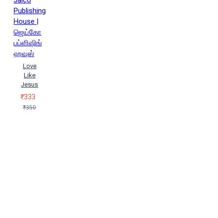
Jaico
Publishing
House |
ஜெய்கோ
பப்ளிஷிங்
ஹவுஸ்
Love
Like
Jesus
₹333
₹350