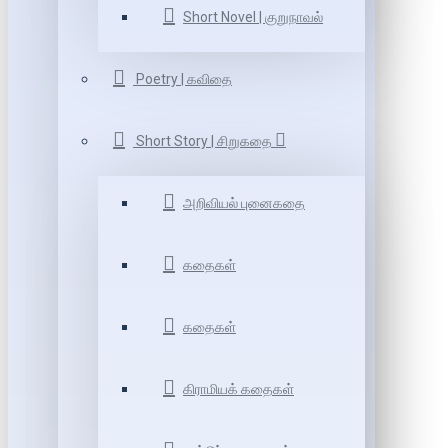
Short Novel | குறுநாவல்
Poetry | கவிதை
Short Story | சிறுகதை
அறிவியல் புனைகதை
கதைகள்
கதைகள்
கிராமியக் கதைகள்