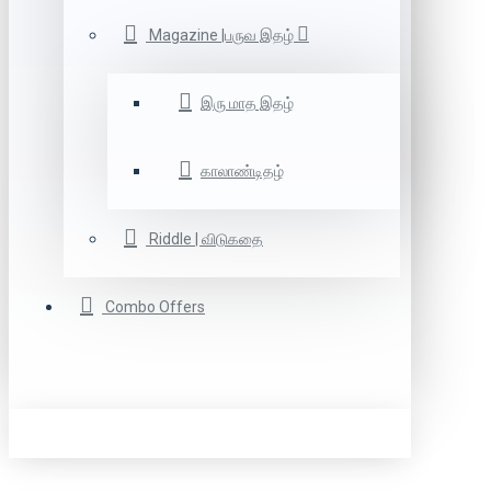
Magazine |பருவ இதழ்
இரு மாத இதழ்
காலாண்டிதழ்
Riddle | விடுகதை
Combo Offers