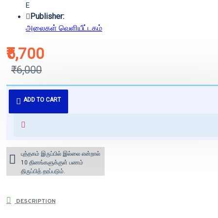
E
Publisher:
அலைகள் வெளியீட்டகம்
₹5,700
₹6,000
புத்தகம் 3 - 7 நாட்களில் அனுப்பி
ADD TO CART
வைக்கப்படும்.
+ ₹60 shipping fee* (Free shipping
for orders above ₹1000 within
India)
புத்தகம் இருப்பில் இல்லை என்றால்
10 தினங்களுக்குள் பணம்
திருப்பித் தரப்படும்.
DESCRIPTION