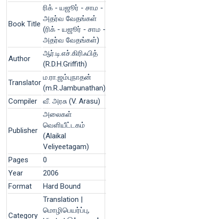
ரிக் - யஜூர் - சாம -
அதர்வ வேதங்கள்
Book Title
(ரிக் - யஜூர் - சாம -
அதர்வ வேதங்கள்)
ஆர்.டி.எச்.கிரிஃபித்
Author
(R.D.H.Griffith)
ம.ரா.ஜம்புநாதன்
Translator
(m.R.Jambunathan)
Compiler
வீ. அரசு (V. Arasu)
அலைகள்
வெளியீட்டகம்
Publisher
(Alaikal
Veliyeetagam)
Pages
0
Year
2006
Format
Hard Bound
Translation |
மொழிபெயர்ப்பு,
Category