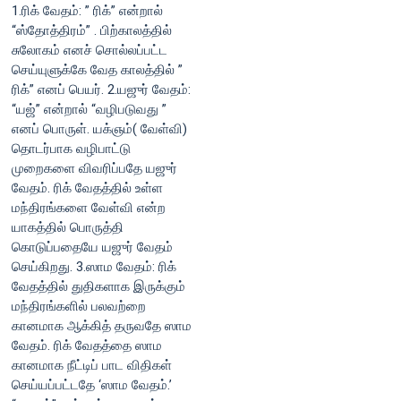
1.ரிக் வேதம்: ” ரிக்” என்றால்
“ஸ்தோத்திரம்” . பிற்காலத்தில்
சுலோகம் எனச் சொல்லப்பட்ட
செய்யுளுக்கே வேத காலத்தில் ”
ரிக்” எனப் பெயர். 2.யஜுர் வேதம்:
“யஜ்” என்றால் “வழிபடுவது ”
எனப் பொருள். யக்ஞம்( வேள்வி)
தொடர்பாக வழிபாட்டு
முறைகளை விவரிப்பதே யஜுர்
வேதம். ரிக் வேதத்தில் உள்ள
மந்திரங்களை வேள்வி என்ற
யாகத்தில் பொருத்தி
கொடுப்பதையே யஜுர் வேதம்
செய்கிறது. 3.ஸாம வேதம்: ரிக்
வேதத்தில் துதிகளாக இருக்கும்
மந்திரங்களில் பலவற்றை
கானமாக ஆக்கித் தருவதே ஸாம
வேதம். ரிக் வேதத்தை ஸாம
கானமாக நீட்டிப் பாட விதிகள்
செய்யப்பட்டதே ‘ஸாம வேதம்.’