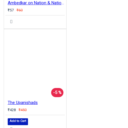
Ambedkar on Nation & Nationalism
₹57
₹60
-5 %
The Upanishads
₹428
₹450
Add to Cart