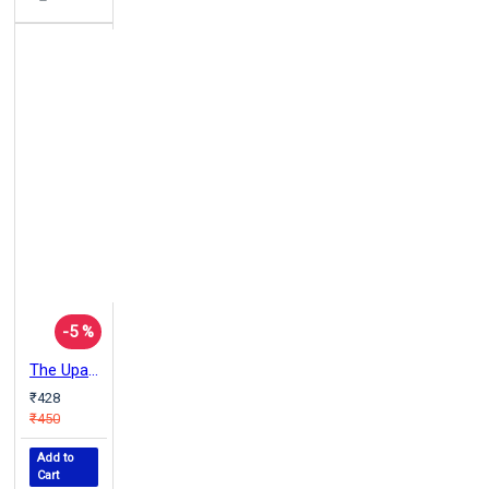
-5 %
The Upanishads
₹428
₹450
Add to
Cart