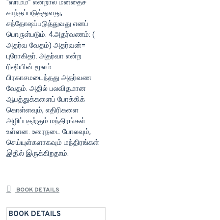
“ஸாமம்” என்றால் மனதைச்
சாந்தப்படுத்துவது,
சந்தோஷப்படுத்துவது எனப்
பொருள்படும். 4.அதர்வணம்: (
அதர்வ வேதம்) அதர்வன்=
புரோகிதர். அதர்வா என்ற
ரிஷியின் மூலம்
பிரகாசமடைந்தது அதர்வண
வேதம். அதில் பலவிதமான
ஆபத்துக்களைப் போக்கிக்
கொள்ளவும், எதிரிகளை
அழிப்பதற்கும் மந்திரங்கள்
உள்ளன. உரைநடை போலவும்,
செய்யுள்களாகவும் மந்திரங்கள்
இதில் இருக்கிறதாம்.
BOOK DETAILS
BOOK DETAILS