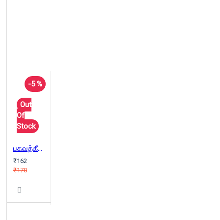
-5 %
Out
Of
Stock
பகவத்கீதை
₹162
₹170