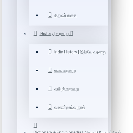
சிறுவர் கதை
History | வரலாறு
India History | இந்திய வரலாறு
உலக வரலாறு
தமிழர் வரலாறு
வரலாற்றாய்வு நூல்
Dictionary & Encyclopedia | அகராதி & களஞ்சியம்