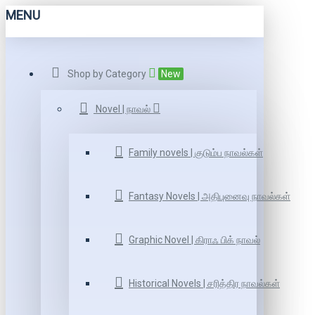
MENU
Shop by Category
New
Novel | நாவல்
Family novels | குடும்ப நாவல்கள்
Fantasy Novels | அதிபுனைவு நாவல்கள்
Graphic Novel | கிராஃ பிக் நாவல்
Historical Novels | சரித்திர நாவல்கள்