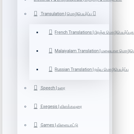
Transulation | மொழிபெயர்ப்பு
French Translations | பிரஞ்சு மொழிபெயர்ப்புக
Malaiyalam Translation | மலையாள மொழிபெய
Russian Translation | ரஷ்ய மொழிபெயர்ப்பு
Speech | உரை
Exegesis | விளக்கவுரை
Games | விளையாட்டு