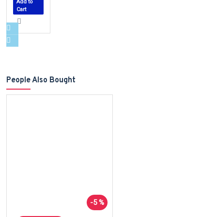
Add to
Cart
People Also Bought
-5 %