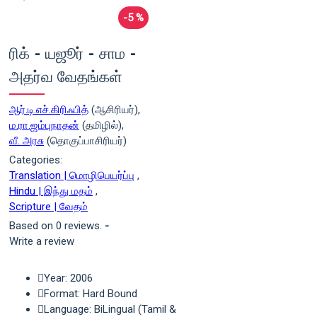
-5 %
ரிக் - யஜூர் - சாம -
அதர்வ வேதங்கள்
ஆர்.டி.எச்.கிரிஃபித்
(ஆசிரியர்),
ம.ரா.ஜம்புநாதன்
(தமிழில்),
வீ. அரசு
(தொகுப்பாசிரியர்)
Categories:
Translation | மொழிபெயர்ப்பு
,
Hindu | இந்து மதம்
,
Scripture | வேதம்
Based on 0 reviews.
-
Write a review
Year: 2006
Format: Hard Bound
Language: BiLingual (Tamil &