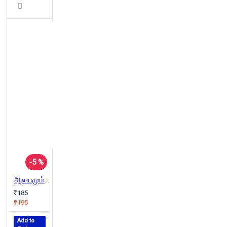
-5 %
ஆலயமும் ஆகமமும்
₹185
₹195
Add to