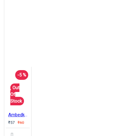
-5 %
Out
Of
Stock
Ambedkar on Nation & Nationalism
₹57
₹60