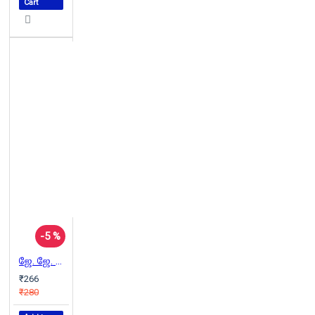
Cart
-5 %
ஜே. ஜே. சில குறிப்புகள்
₹266
₹280