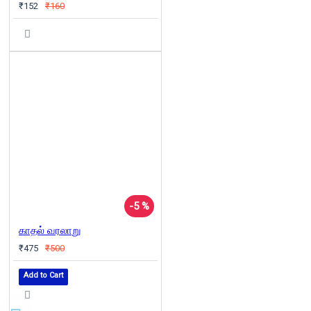
₹152
₹160
-5 %
காதல் வரலாறு
₹475
₹500
Add to Cart