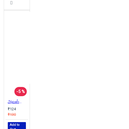
-5 %
அவஸ்தை (சிறுகதைகள்)
₹124
₹130
Add to