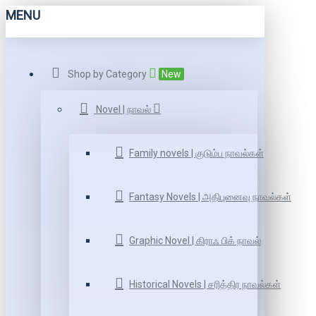
MENU
Shop by Category
New
Novel | நாவல்
Family novels | குடும்ப நாவல்கள்
Fantasy Novels | அதிபுனைவு நாவல்கள்
Graphic Novel | கிராஃ பிக் நாவல்
Historical Novels | சரித்திர நாவல்கள்