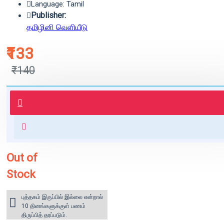
Language: Tamil
Publisher:
தமிழினி வெளியீடு
₹133
₹140
புத்தகம் 3 - 7 நாட்களில் அனுப்பி
வைக்கப்படும்.
+ ₹60 shipping fee* (Free shipping
for orders above ₹1000 within
India)
Out of
Stock
புத்தகம் இருப்பில் இல்லை என்றால்
10 தினங்களுக்குள் பணம்
திருப்பித் தரப்படும்.