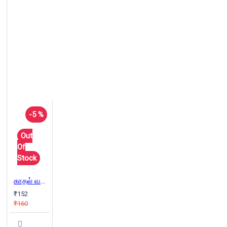
-5 %
Out
Of
Stock
காதல் வழிச் சாலை
₹152
₹160