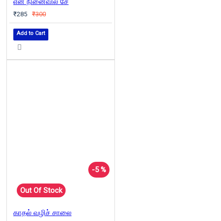
என் நினைவில் சே
₹285
₹300
Add to Cart
-5 %
Out Of Stock
காதல் வழிச் சாலை