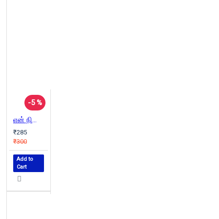
-5 %
என் நினைவில் சே
₹285
₹300
Add to
Cart