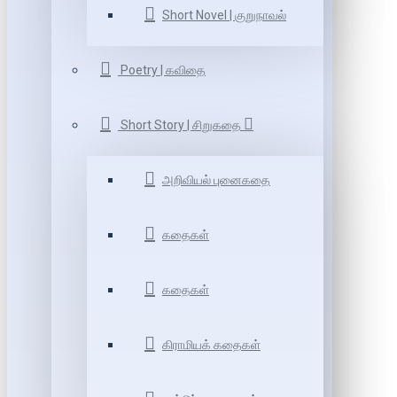
Short Novel | குறுநாவல்
Poetry | கவிதை
Short Story | சிறுகதை
அறிவியல் புனைகதை
கதைகள்
கதைகள்
கிராமியக் கதைகள்