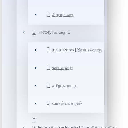
சிறுவர் கதை
History | வரலாறு
India History | இந்திய வரலாறு
உலக வரலாறு
தமிழர் வரலாறு
வரலாற்றாய்வு நூல்
Dictionary & Encyclopedia | அகராதி & களஞ்சியம்