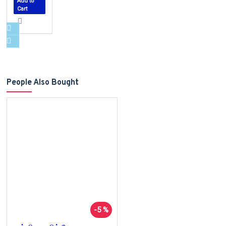
Add to
Cart
People Also Bought
-5 %