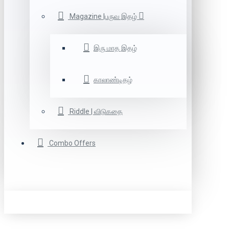
Magazine |பருவ இதழ்
இரு மாத இதழ்
காலாண்டிதழ்
Riddle | விடுகதை
Combo Offers