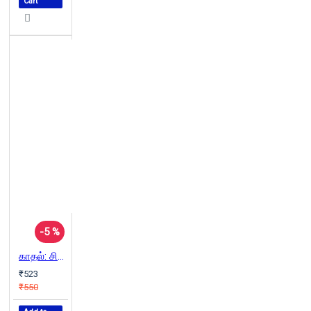
Cart
-5 %
காதல்: சிகப்பு காதல்...
₹523
₹550