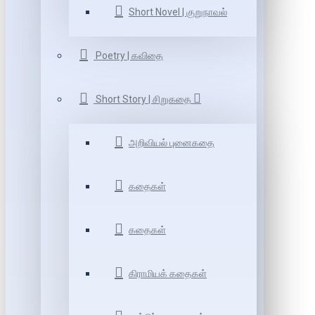
Short Novel | குறுநாவல்
Poetry | கவிதை
Short Story | சிறுகதை
அறிவியல் புனைகதை
கதைகள்
கதைகள்
கிராமியக் கதைகள்