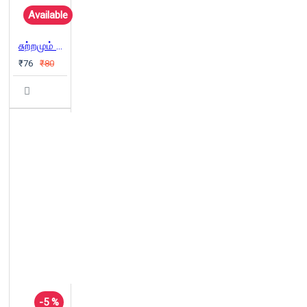
Available
சுற்றமும் சூழலும் நட்பும்
₹76
₹80
-5 %