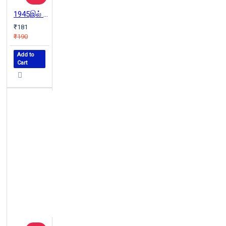
1945இல் இப்படியெல்லாம் இருந்தது
₹181
₹190
Add to
Cart