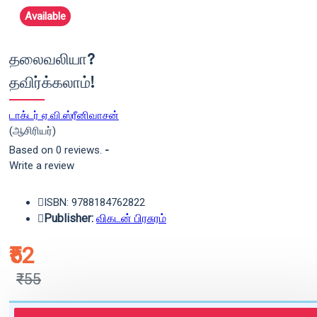
Available
தலைவலியா?
தவிர்க்கலாம்!
டாக்டர் ஏ.வி.ஸ்ரீனிவாசன்
(ஆசிரியர்)
Based on 0 reviews.
-
Write a review
ISBN: 9788184762822
Publisher:
விகடன் பிரசுரம்
₹52
₹55
புத்தகம் 3 - 7 நாட்களில் அனுப்பி