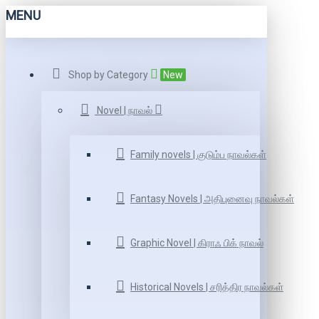
MENU
Shop by Category
New
Novel | நாவல்
Family novels | குடும்ப நாவல்கள்
Fantasy Novels | அதிபுனைவு நாவல்கள்
Graphic Novel | கிராஃ பிக் நாவல்
Historical Novels | சரித்திர நாவல்கள்