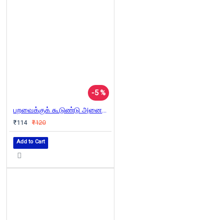
-5 %
பறவைக்குக் கூடுண்டு அனைவருக்கும் வீடு (லாரி பேக்கரின் கனவு)
₹114
₹120
Add to Cart