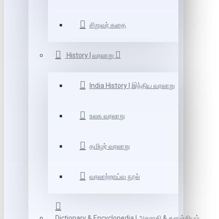
சிறுவர் கதை
History | வரலாறு
India History | இந்திய வரலாறு
உலக வரலாறு
தமிழர் வரலாறு
வரலாற்றாய்வு நூல்
Dictionary & Encyclopedia | அகராதி & களஞ்சியம்