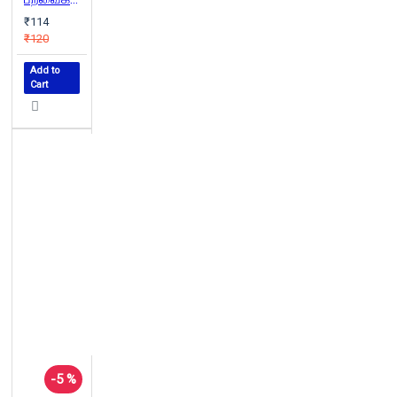
₹114
₹120
Add to
Cart
-5 %