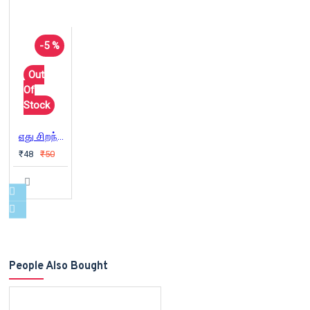
-5 %
Out
Of
Stock
எது சிறந்த உணவு
₹48
₹50
People Also Bought