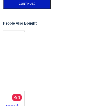
CONTINUE
People Also Bought
-5 %
பறவைக்குக் கூடுண்டு அனைவருக்கும் வீடு (லாரி பேக்கரின் கனவு)