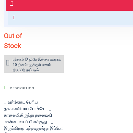
வைக்கப்படும்.
+ ₹60 shipping fee* (Free shipping
for orders above ₹1000 within
India)
Out of
Stock
புத்தகம் இருப்பில் இல்லை என்றால்
10 தினங்களுக்குள் பணம்
திருப்பித் தரப்படும்.
DESCRIPTION
_ உன்னோட பெரிய
தலைவலியாப் போச்சே... _
காலையிலிருந்து தலைவலி
மண்டையைப் பிளக்குது... _
இருக்கிறது பத்தாதுன்னு இப்போ