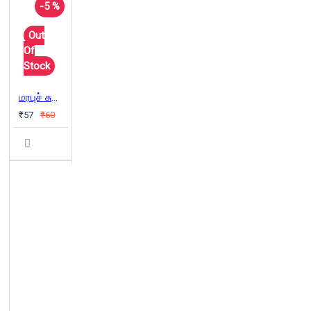
-5 %
Out
Of
Stock
மரபுச் சுவை
₹57
₹60