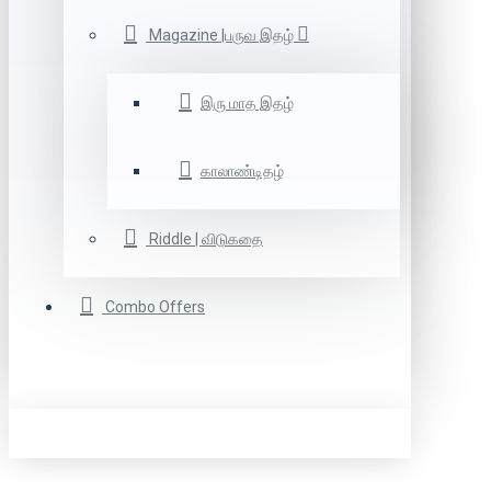
Magazine |பருவ இதழ்
இரு மாத இதழ்
காலாண்டிதழ்
Riddle | விடுகதை
Combo Offers