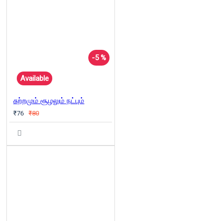
-5 %
Available
சுற்றமும் சூழலும் நட்பும்
₹76
₹80