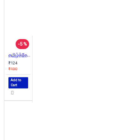
-5 %
தமிழ்த்தேசியம் பன்முகப் பார்வை (தொகுதி 1)
₹124
₹130
Add to
Cart