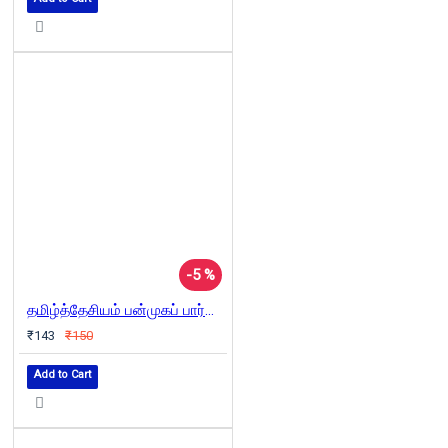
-5 %
தமிழ்த்தேசியம் பன்முகப் பார்வை (தொகுதி 2)
₹143
₹150
Add to Cart