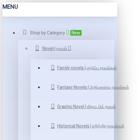
MENU
Shop by Category
New
Novel | நாவல்
Family novels | குடும்ப நாவல்கள்
Fantasy Novels | அதிபுனைவு நாவல்கள்
Graphic Novel | கிராஃ பிக் நாவல்
Historical Novels | சரித்திர நாவல்கள்