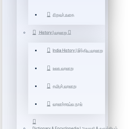
சிறுவர் கதை
History | வரலாறு
India History | இந்திய வரலாறு
உலக வரலாறு
தமிழர் வரலாறு
வரலாற்றாய்வு நூல்
Dictionary & Encyclopedia | அகராதி & களஞ்சியம்