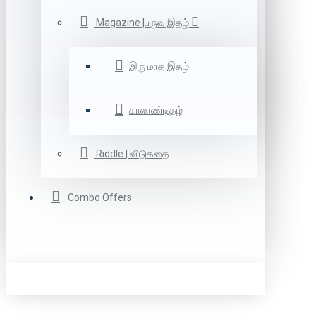
Magazine |பருவ இதழ்
இரு மாத இதழ்
காலாண்டிதழ்
Riddle | விடுகதை
Combo Offers