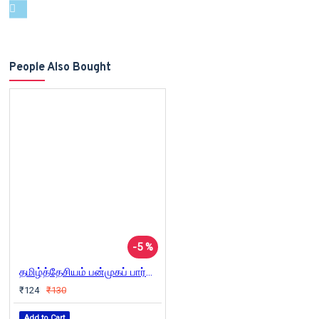
People Also Bought
-5 %
தமிழ்த்தேசியம் பன்முகப் பார்வை (தொகுதி 1)
₹124
₹130
Add to Cart