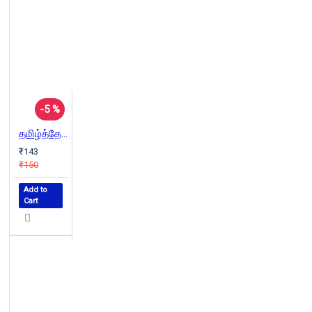
-5 %
தமிழ்த்தேசியம் பன்முகப் பார்வை (தொகுதி 2)
₹143
₹150
Add to
Cart