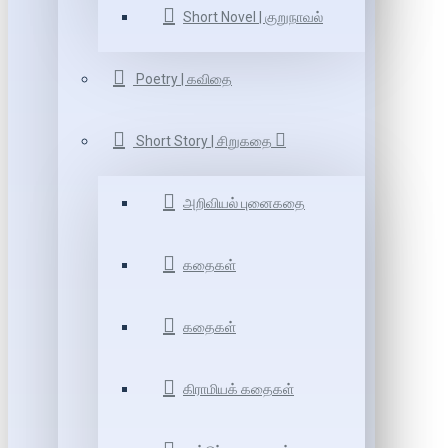
Short Novel | குறுநாவல்
Poetry | கவிதை
Short Story | சிறுகதை
அறிவியல் புனைகதை
கதைகள்
கதைகள்
கிராமியக் கதைகள்