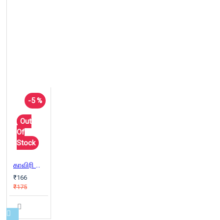
-5 %
Out
Of
Stock
காவிரி நேற்று-இன்று-நாளை
₹166
₹175