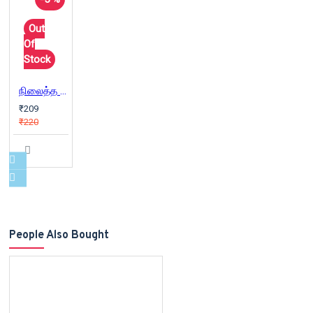
Out
Of
Stock
நிலைத்த பொருளாதாரம்
₹209
₹220
People Also Bought