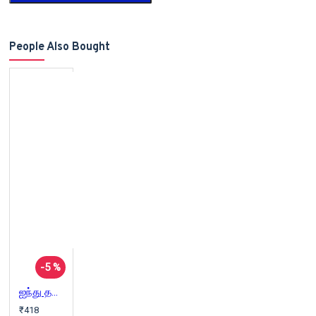
People Also Bought
-5 %
ஐந்து தலைமுறை நாடார் பெண்களின் கதை
₹418