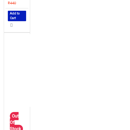
₹440
Add to
Cart
Out
Of
Stock