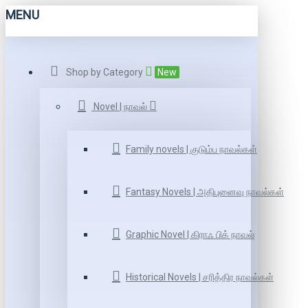
MENU
Shop by Category
New
Novel | நாவல்
Family novels | குடும்ப நாவல்கள்
Fantasy Novels | அதிபுனைவு நாவல்கள்
Graphic Novel | கிராஃ பிக் நாவல்
Historical Novels | சரித்திர நாவல்கள்