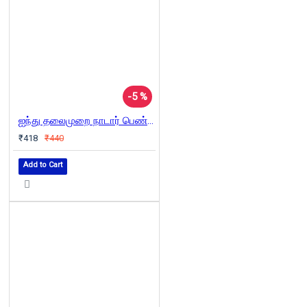
-5 %
ஐந்து தலைமுறை நாடார் பெண்களின் கதை
₹418
₹440
Add to Cart