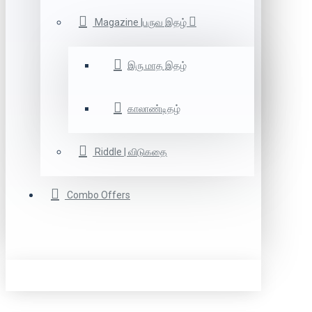
Magazine |பருவ இதழ்
இரு மாத இதழ்
காலாண்டிதழ்
Riddle | விடுகதை
Combo Offers