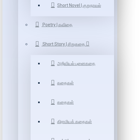
Short Novel | குறுநாவல்
Poetry | கவிதை
Short Story | சிறுகதை
அறிவியல் புனைகதை
கதைகள்
கதைகள்
கிராமியக் கதைகள்