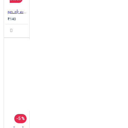
நாடார் வரலாறு: கறுப்பா...? காவியா...?
₹140
-5 %