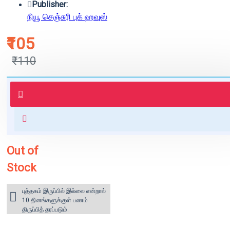
Publisher:
நியூ செஞ்சுரி புக் ஹவுஸ்
₹105
₹110
புத்தகம் 3 - 7 நாட்களில் அனுப்பி
வைக்கப்படும்.
+ ₹60 shipping fee* (Free shipping
for orders above ₹1000 within
India)
Out of
Stock
புத்தகம் இருப்பில் இல்லை என்றால்
10 தினங்களுக்குள் பணம்
திருப்பித் தரப்படும்.