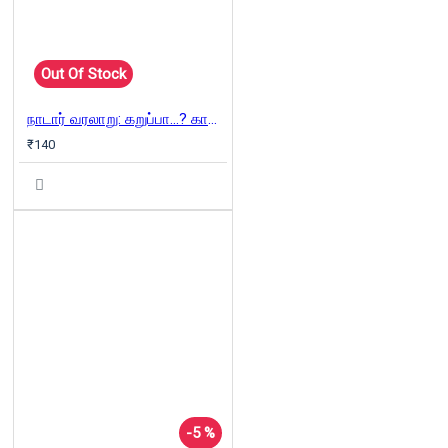
Out Of Stock
நாடார் வரலாறு: கறுப்பா...? காவியா...?
₹140
-5 %