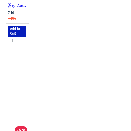
இது போதும்
₹461
₹485
Add to
Cart
-5 %