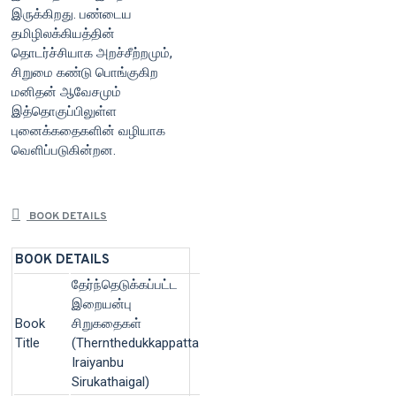
இருக்கிறது. பண்டைய
தமிழிலக்கியத்தின்
தொடர்ச்சியாக அறச்சீற்றமும்,
சிறுமை கண்டு பொங்குகிற
மனிதன் ஆவேசமும்
இத்தொகுப்பிலுள்ள
புனைக்கதைகளின் வழியாக
வெளிப்படுகின்றன.
BOOK DETAILS
BOOK DETAILS
தேர்ந்தெடுக்கப்பட்ட
இறையன்பு
Book
சிறுகதைகள்
Title
(Thernthedukkappatta
Iraiyanbu
Sirukathaigal)