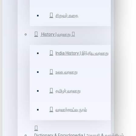
சிறுவர் கதை
History | வரலாறு
India History | இந்திய வரலாறு
உலக வரலாறு
தமிழர் வரலாறு
வரலாற்றாய்வு நூல்
Dictionary & Encyclopedia | அகராதி & களஞ்சியம்