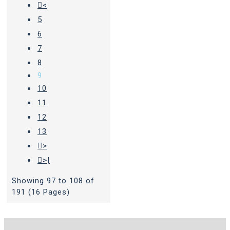
<
5
6
7
8
9
10
11
12
13
>
>|
Showing 97 to 108 of
191 (16 Pages)