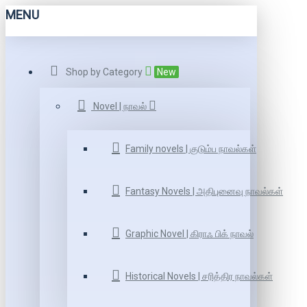
MENU
Shop by Category
New
Novel | நாவல்
Family novels | குடும்ப நாவல்கள்
Fantasy Novels | அதிபுனைவு நாவல்கள்
Graphic Novel | கிராஃ பிக் நாவல்
Historical Novels | சரித்திர நாவல்கள்