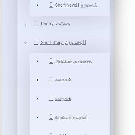
Short Novel | குறுநாவல்
Poetry | கவிதை
Short Story | சிறுகதை
அறிவியல் புனைகதை
கதைகள்
கதைகள்
கிராமியக் கதைகள்