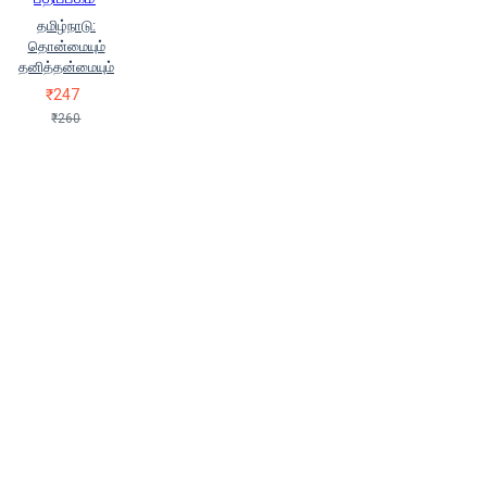
தமிழ்நாடு:
தொன்மையும்
தனித்தன்மையும்
₹247
₹260