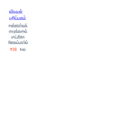
E.Jekkaps)
ஹேன் சூயின் (Hen
விடியல்
Sooyin)
ஹொரேஸ் பி.டேவிஸ்
பதிப்பகம்
(Horace B. Davis)
தன்னார்வக்
குழுக்களும்
புரட்சிகர
நிலைப்பாடும்
₹38
₹40