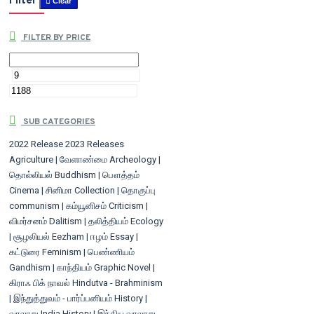
Filter
Clear
FILTER BY PRICE
SUB CATEGORIES
2022 Release
2023 Releases
Agriculture | வேளாண்மை
Archeology |
தொல்லியல்
Buddhism | பௌத்தம்
Cinema | சினிமா
Collection | தொகுப்பு
communism | கம்யூனிசம்
Criticism |
விமர்சனம்
Dalitism | தலித்தியம்
Ecology
| சூழலியல்
Eezham | ஈழம்
Essay |
கட்டுரை
Feminism | பெண்ணியம்
Gandhism | காந்தியம்
Graphic Novel |
கிராஃ பிக் நாவல்
Hindutva - Brahminism
| இந்துத்துவம் - பார்ப்பனியம்
History |
வரலாறு
India History | இந்திய வரலாறு