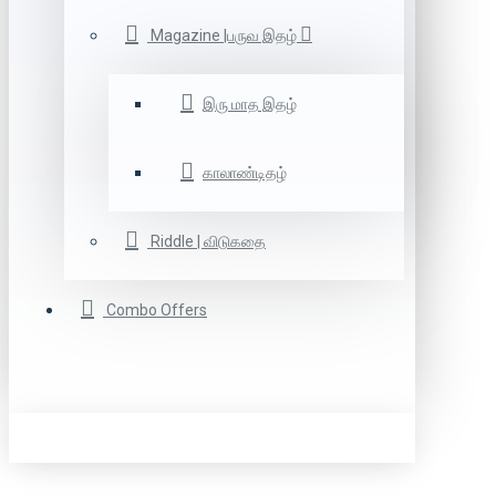
Magazine |பருவ இதழ்
இரு மாத இதழ்
காலாண்டிதழ்
Riddle | விடுகதை
Combo Offers