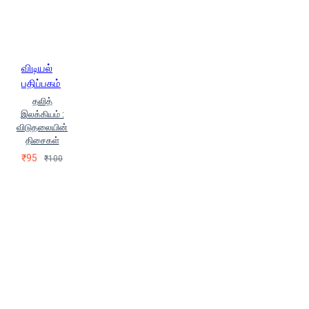
விடியல்
பதிப்பகம்
தலித்
இலக்கியம் :
விடுதலையின்
திசைகள்
₹95
₹100