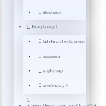
சிறுவர் கதை
History | வரலாறு
India History | இந்திய வரலாறு
உலக வரலாறு
தமிழர் வரலாறு
வரலாற்றாய்வு நூல்
Dictionary & Encyclopedia | அகராதி & களஞ்சியம்