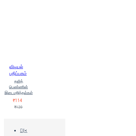
விடியல்
பதிப்பகம்
தலித்
பெண்ணின்
இடைமறித்தல்கள்
₹114
₹120
|<