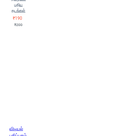
புதிய
தடங்கள்
₹190
₹200
விடியல்
பதிப்பகம்