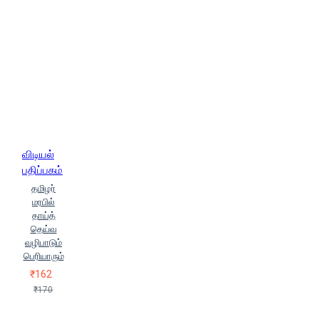
விடியல்
பதிப்பகம்
தமிழர்
மரபில்
தாய்த்
தெய்வ
வழிபாடும்
பெரியாரும்
₹162
₹170