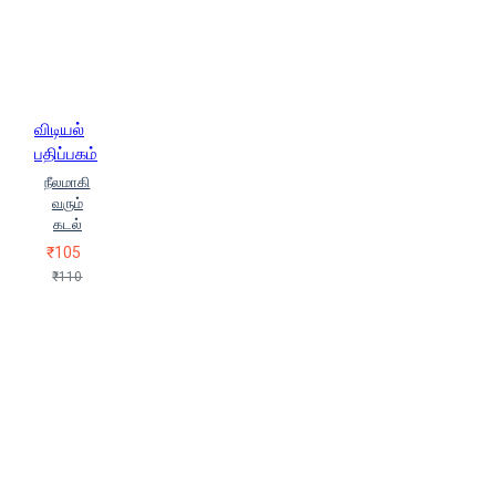
விடியல்
பதிப்பகம்
நீலமாகி
வரும்
கடல்
₹105
₹110