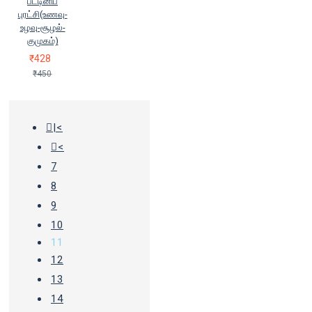
பட்டினிப்
புரட்சி(உணவு-
உழவு-சூழல்-
குமுகம்)
₹428
₹450
|<
<
7
8
9
10
11
12
13
14