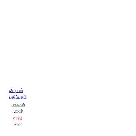
விடியல்
பதிப்பகம்
பகவான்
புத்தர்
₹190
₹200