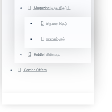
Magazine |பருவ இதழ்
இரு மாத இதழ்
காலாண்டிதழ்
Riddle | விடுகதை
Combo Offers