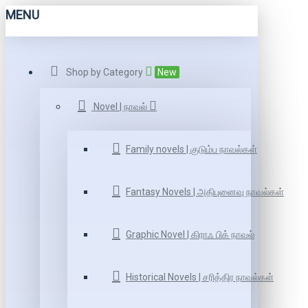
MENU
Shop by Category
New
Novel | நாவல்
Family novels | குடும்ப நாவல்கள்
Fantasy Novels | அதிபுனைவு நாவல்கள்
Graphic Novel | கிராஃ பிக் நாவல்
Historical Novels | சரித்திர நாவல்கள்