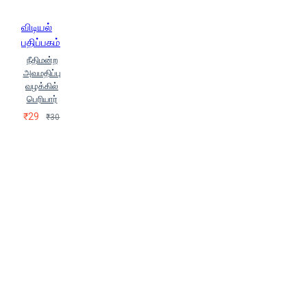
விடியல்
பதிப்பகம்
நீதிமன்ற
அவமதிப்பு
வழக்கில்
பெரியார்
₹29
₹30