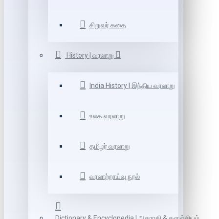
சிறுவர் கதை
History | வரலாறு
India History | இந்திய வரலாறு
உலக வரலாறு
தமிழர் வரலாறு
வரலாற்றாய்வு நூல்
Dictionary & Encyclopedia | அகராதி & களஞ்சியம்