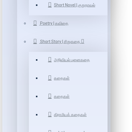
Short Novel | குறுநாவல்
Poetry | கவிதை
Short Story | சிறுகதை
அறிவியல் புனைகதை
கதைகள்
கதைகள்
கிராமியக் கதைகள்