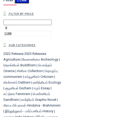
Filter
Clear
FILTER BY PRICE
SUB CATEGORIES
2022 Release
2023 Releases
Agriculture | வேளாண்மை
Archeology |
தொல்லியல்
Buddhism | பௌத்தம்
Cinema | சினிமா
Collection | தொகுப்பு
communism | கம்யூனிசம்
Criticism |
விமர்சனம்
Dalitism | தலித்தியம்
Ecology
| சூழலியல்
Eezham | ஈழம்
Essay |
கட்டுரை
Feminism | பெண்ணியம்
Gandhism | காந்தியம்
Graphic Novel |
கிராஃ பிக் நாவல்
Hindutva - Brahminism
| இந்துத்துவம் - பார்ப்பனியம்
History |
வரலாறு
India History | இந்திய வரலாறு