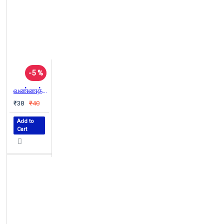
-5 %
வண்ணத்துப் பூச்சி சொன்ன கதை
₹38
₹40
Add to
Cart