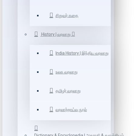
சிறுவர் கதை
History | வரலாறு
India History | இந்திய வரலாறு
உலக வரலாறு
தமிழர் வரலாறு
வரலாற்றாய்வு நூல்
Dictionary & Encyclopedia | அகராதி & களஞ்சியம்