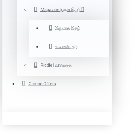
Magazine |பருவ இதழ்
இரு மாத இதழ்
காலாண்டிதழ்
Riddle | விடுகதை
Combo Offers