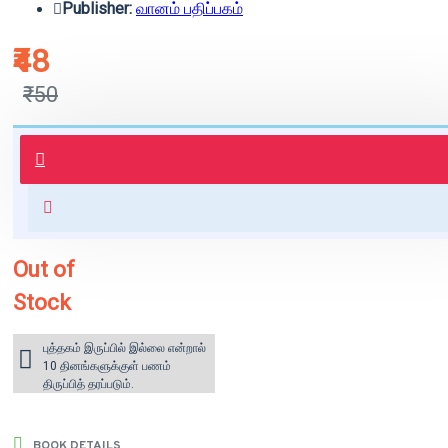
Publisher:
வானம் பதிப்பகம்
₹48
₹50
புத்தகம் 3 - 7 நாட்களில் அனுப்பி
வைக்கப்படும்.
+ ₹60 shipping fee* (Free shipping
for orders above ₹1000 within
India)
Out of
Stock
புத்தகம் இருப்பில் இல்லை என்றால்
10 தினங்களுக்குள் பணம்
திருப்பித் தரப்படும்.
BOOK DETAILS