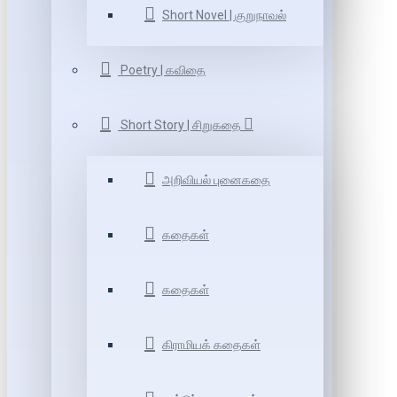
Short Novel | குறுநாவல்
Poetry | கவிதை
Short Story | சிறுகதை
அறிவியல் புனைகதை
கதைகள்
கதைகள்
கிராமியக் கதைகள்