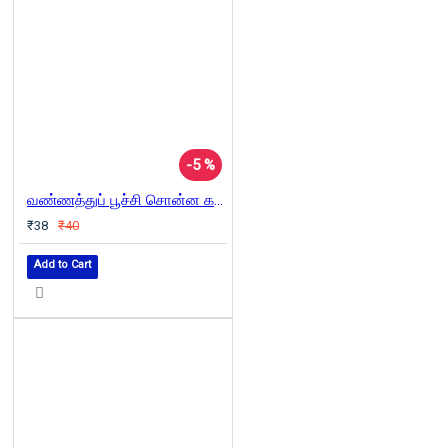
-5 %
வண்ணத்துப் பூச்சி சொன்ன கதை
₹38
₹40
Add to Cart