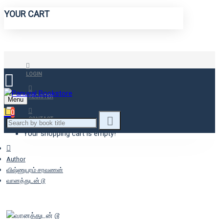
YOUR CART
LOGIN
REGISTER
Menu
0
CONTACT
Your shopping cart is empty!
Author
விஷ்ணுபுரம் சரவணன்
வானத்துடன் டூ