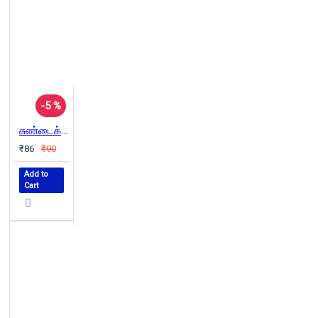
-5 %
சுண்டைக்காய் இளவரசன்
₹86
₹90
Add to
Cart