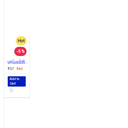
Hot
-5 %
மரப்பாச்சி சொன்ன ரகசியம் (PB)
₹57
₹60
Add to
Cart