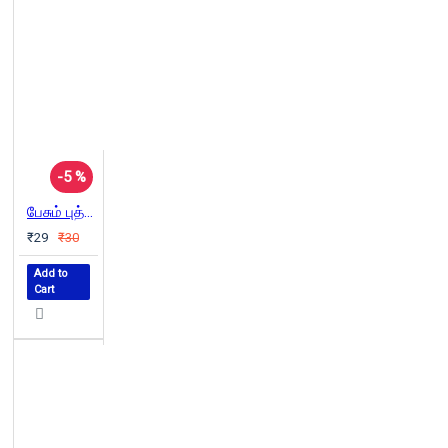
-5 %
பேசும் புத்தகம் - (சிறார் சொன்ன கதை)
₹29
₹30
Add to
Cart