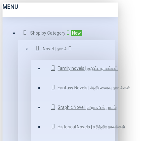
MENU
Shop by Category
New
Novel | நாவல்
Family novels | குடும்ப நாவல்கள்
Fantasy Novels | அதிபுனைவு நாவல்கள்
Graphic Novel | கிராஃ பிக் நாவல்
Historical Novels | சரித்திர நாவல்கள்