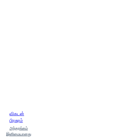
விகடன்
பிரசுரம்
அந்தரங்கம்
இனிமையானது