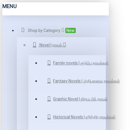
MENU
Shop by Category
New
Novel | நாவல்
Family novels | குடும்ப நாவல்கள்
Fantasy Novels | அதிபுனைவு நாவல்கள்
Graphic Novel | கிராஃ பிக் நாவல்
Historical Novels | சரித்திர நாவல்கள்