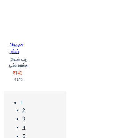
சிந்தன்
புக்ஸ்
அவள் ஒரு
பூங்கொத்து
₹143
₹150
1
2
3
4
5