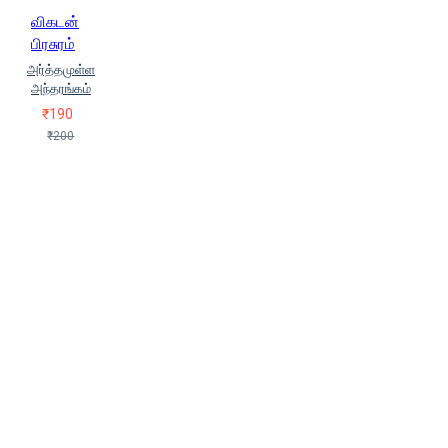
விகடன்
பிரசுரம்
அர்த்தமுள்ள
அந்தரங்கம்
₹190
₹200