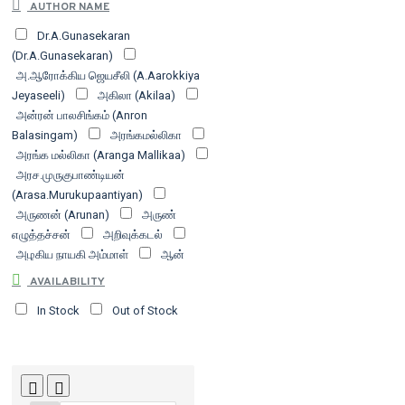
AUTHOR NAME
சத்யா எண்டர்பிரைசஸ்
சந்தியா பதிப்பகம்
Dr.A.Gunasekaran
சாகித்திய அகாதெமி
சிந்தன் புக்ஸ்
(Dr.A.Gunasekaran)
செம்மை வெளியீட்டகம்
டிஸ்கவரி புக்
அ.ஆரோக்கிய ஜெயசீலி (A.Aarokkiya
பேலஸ்
தமிழர் தாயகம் வெளியீடு
தமிழ்
Jeyaseeli)
அகிலா (Akilaa)
மரபு அறக்கட்டளை
தமிழ்வெளி பதிப்பகம்
அன்ரன் பாலசிங்கம் (Anron
தளபதி லெப். கேணல் வெளியீடு
திராவிடர்
Balasingam)
அரங்கமல்லிகா
கழக (இயக்க) வெளியீடு
துருவம்
அரங்க மல்லிகா (Aranga Mallikaa)
வெளியீடு
நன்செய் பதிப்பகம்
நவீன மித்ரா
அரச.முருகுபாண்டியன்
பப்ளிகேஷன்ஸ்
நிகர்மொழி பதிப்பகம்
நியூ
(Arasa.Murukupaantiyan)
செஞ்சுரி புக் ஹவுஸ்
நீலம் பதிப்பகம்
பரிசல்
அருணன் (Arunan)
அருண்
வெளியீடு
பாரதி புத்தகாலயம்
பாரி
எழுத்தச்சன்
அறிவுக்கடல்
நிலையம்
புலம் வெளியீடு
பென்விழி
அழகிய நாயகி அம்மாள்
ஆன்
பதிப்பகம்
பெரியார் சுயமரியாதை பிரச்சார
ஃப்ராங்க் | Anne Frank
நிறுவனம் | PSRPI
மீனாட்சி புத்தக
AVAILABILITY
இ.பா.சிந்தன்
இரா.நடராசன்
நிலையம்
மைத்ரி
யாவரும் பப்ளிஷர்ஸ்
In Stock
Out of Stock
(R.Natarajan)
இரா.பிரேமா
யூனிவர்சல் பப்ளிஷிங் / நேஷனல்
(Iraa.Piremaa)
இரா பிரேமா
பப்ளிஷர்ஸ்
ரிதம் வெளியீடு
வ.உ.சி நூலகம்
இரெ. மிதிலா (R. Mithila)
உ.வாசுகி
வசந்தம் வெளியீட்டகம்
வம்சி பதிப்பகம்
(U.Vasuki)
உமா சக்கரவர்த்தி
வளரி | We Can Books
வானதி பதிப்பகம்
(Umaa Sakkaravarththi)
உமா
விகடன் பிரசுரம்
விடியல் பதிப்பகம்