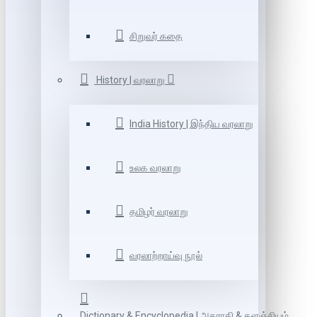
சிறுவர் கதை
History | வரலாறு
India History | இந்திய வரலாறு
உலக வரலாறு
தமிழர் வரலாறு
வரலாற்றாய்வு நூல்
Dictionary & Encyclopedia | அகராதி & களஞ்சியம்