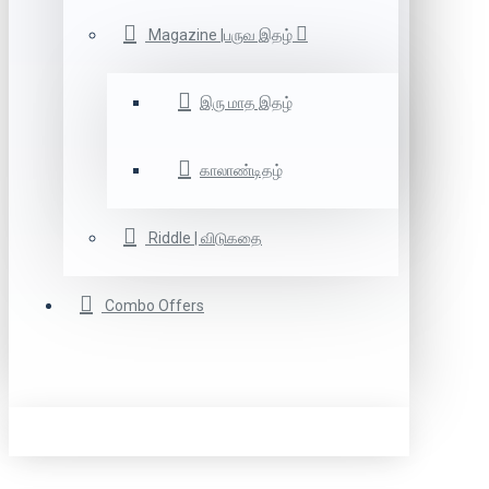
Magazine |பருவ இதழ்
இரு மாத இதழ்
காலாண்டிதழ்
Riddle | விடுகதை
Combo Offers