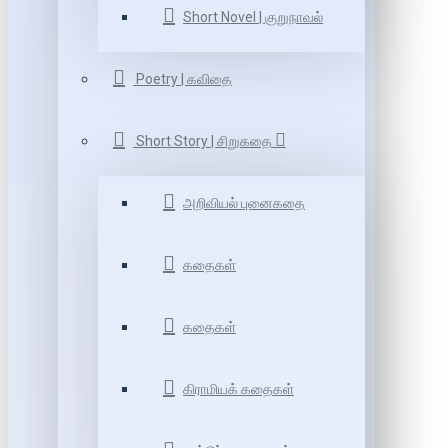
Short Novel | குறுநாவல்
Poetry | கவிதை
Short Story | சிறுகதை
அறிவியல் புனைகதை
கதைகள்
கதைகள்
கிராமியக் கதைகள்