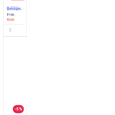
தேர்ந்தெடுத்த கதைகள்
₹190
₹200
-5 %