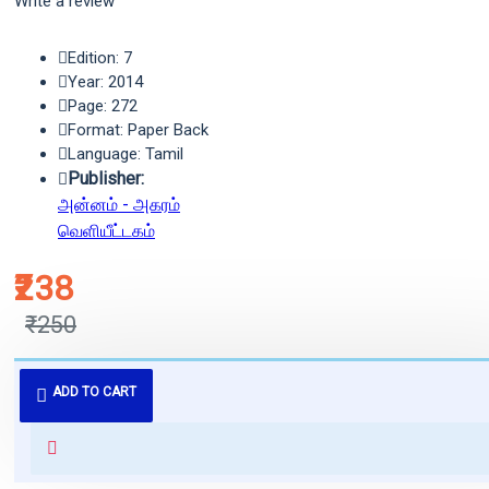
Write a review
Edition: 7
Year: 2014
Page: 272
Format: Paper Back
Language: Tamil
Publisher:
அன்னம் - அகரம்
வெளியீட்டகம்
₹238
₹250
புத்தகம் 3 - 7 நாட்களில் அனுப்பி
ADD TO CART
வைக்கப்படும்.
+ ₹60 shipping fee* (Free shipping
for orders above ₹1000 within
India)