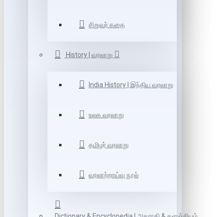
சிறுவர் கதை
History | வரலாறு
India History | இந்திய வரலாறு
உலக வரலாறு
தமிழர் வரலாறு
வரலாற்றாய்வு நூல்
Dictionary & Encyclopedia | அகராதி & களஞ்சியம்