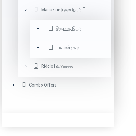
Magazine |பருவ இதழ்
இரு மாத இதழ்
காலாண்டிதழ்
Riddle | விடுகதை
Combo Offers