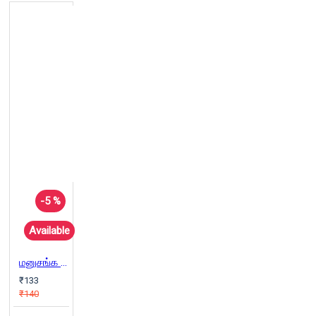
-5 %
Available
மனுசங்க - கி.ரா
₹133
₹140