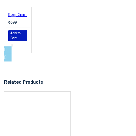
ஹோமோ டியஸ் - வருங்காலத்தின் ஒரு சுருக்கமான வரலாறு | Homo Deus
₹699
Add to
Cart
Related Products