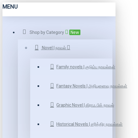
MENU
Shop by Category
New
Novel | நாவல்
Family novels | குடும்ப நாவல்கள்
Fantasy Novels | அதிபுனைவு நாவல்கள்
Graphic Novel | கிராஃ பிக் நாவல்
Historical Novels | சரித்திர நாவல்கள்