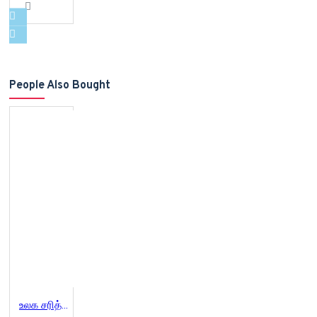
People Also Bought
உலக சரித்திரம் (2 parts) | GLIMPSES OF WORLD HISTORY