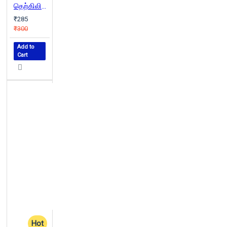
தெற்கிலிருந்து ஒரு சூரியன்
₹285
₹300
Add to
Cart
Hot