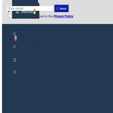
Send
Wishlist
0
I have read and agree to the
Privacy Policy
0 item(s) - ₹0
0
Your shopping cart is empty!