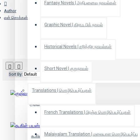
Fantasy Novels | அதிபுனைவு நாவல்கள்
Author
என்.சொக்கன்
Graphic Novel | கிராஃ பிக் நாவல்
Historical Novels | சரித்திர நாவல்கள்
Short Novel | குறுநாவல்
Sort By:
Show:
Translations | மொழிபெயர்ப்புகள்
குஷ்வந்த் சிங் வாழ்க்கை வரலாறு
French Translations | பிரஞ்சு மொழிபெயர்ப்புகள்
Malaiyalam Translation | மலையாள மொழிபெயர்ப்பு
கூகிள் பயன்படுத்துவது எப்படி?