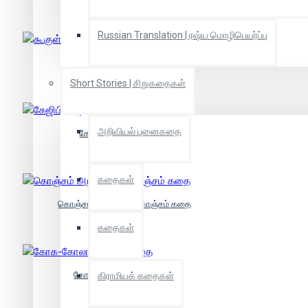
Russian Translation | ரஷ்ய மொழிபெயர்ப்பு
கூகுள்
Short Stories | சிறுகதைகள்
அறிவியல் புனைகதை
கேஜிபி: அடி அல்லது அழி
கதைகள்
கொஞ்சம் அறிவியல், கொஞ்சம் கதை
கதைகள்
கோக-கோலா வெற்றிக்கதை
கிராமியக் கதைகள்