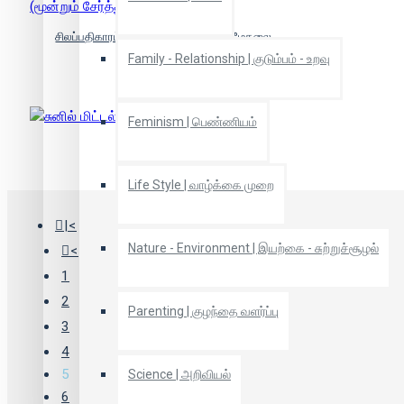
சிலப்பதிகாரம், சீவகசிந்தாமணி, மணிமேகலை
(மூன்றும் சேர்த்து)
Family - Relationship | குடும்பம் - உறவு
Feminism | பெண்ணியம்
சுனில் மிட்டல்
Life Style | வாழ்க்கை முறை
|<
Nature - Environment | இயற்கை - சுற்றுச்சூழல்
<
1
2
Parenting | குழந்தை வளர்ப்பு
3
4
5
Science | அறிவியல்
6