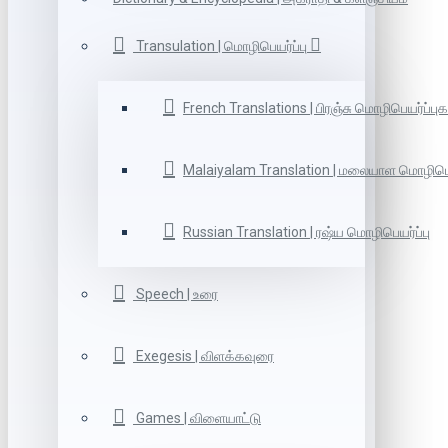
Transulation | மொழிபெயர்ப்பு
French Translations | பிரஞ்சு மொழிபெயர்ப்புக
Malaiyalam Translation | மலையாள மொழிபெய
Russian Translation | ரஷ்ய மொழிபெயர்ப்பு
Speech | உரை
Exegesis | விளக்கவுரை
Games | விளையாட்டு