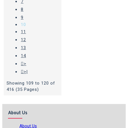
7
8
9
10
11
12
13
14
>
>|
Showing 109 to 120 of
416 (35 Pages)
About Us
About Us