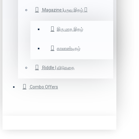
Magazine |பருவ இதழ்
இரு மாத இதழ்
காலாண்டிதழ்
Riddle | விடுகதை
Combo Offers