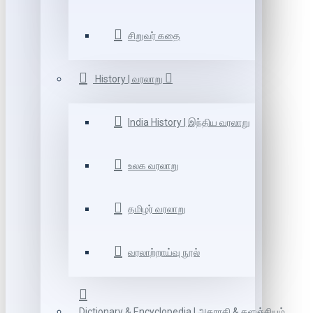
சிறுவர் கதை
History | வரலாறு
India History | இந்திய வரலாறு
உலக வரலாறு
தமிழர் வரலாறு
வரலாற்றாய்வு நூல்
Dictionary & Encyclopedia | அகராதி & களஞ்சியம்