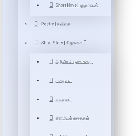
Short Novel | குறுநாவல்
Poetry | கவிதை
Short Story | சிறுகதை
அறிவியல் புனைகதை
கதைகள்
கதைகள்
கிராமியக் கதைகள்