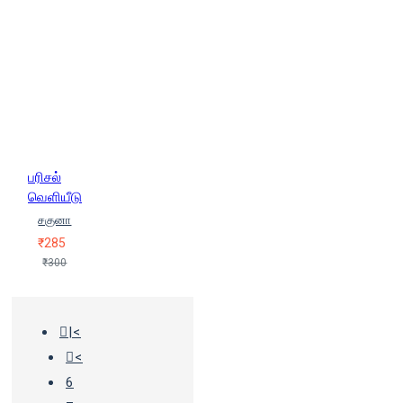
பரிசல்
வெளியீடு
சகுனா
₹285
₹300
|<
<
6