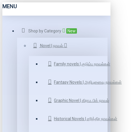
MENU
Shop by Category
New
Novel | நாவல்
Family novels | குடும்ப நாவல்கள்
Fantasy Novels | அதிபுனைவு நாவல்கள்
Graphic Novel | கிராஃ பிக் நாவல்
Historical Novels | சரித்திர நாவல்கள்