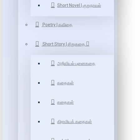
Short Novel | குறுநாவல்
Poetry | கவிதை
Short Story | சிறுகதை
அறிவியல் புனைகதை
கதைகள்
கதைகள்
கிராமியக் கதைகள்