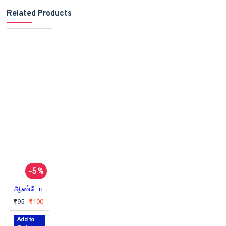
Related Products
-5 %
ஆண்டோ எனும் மாயை (சிறுகதைத் தொகுப்பு)
₹95
₹100
Add to