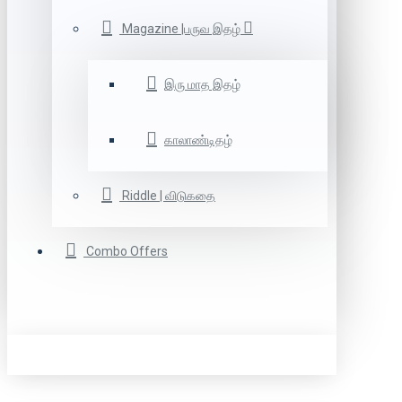
Magazine |பருவ இதழ்
இரு மாத இதழ்
காலாண்டிதழ்
Riddle | விடுகதை
Combo Offers