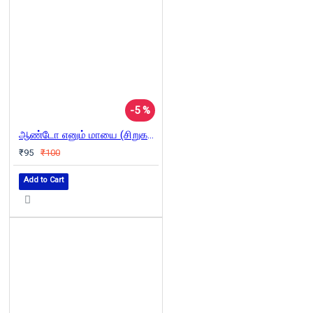
-5 %
ஆண்டோ எனும் மாயை (சிறுகதைத் தொகுப்பு)
₹95
₹100
Add to Cart