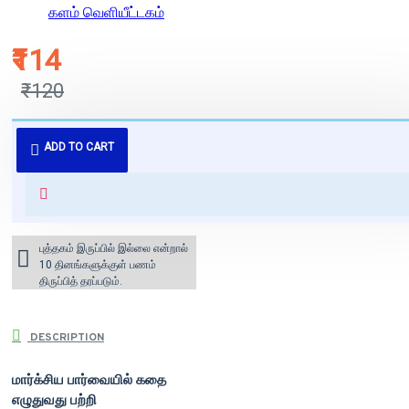
களம் வெளியீட்டகம்
₹114
₹120
புத்தகம் 3 - 7 நாட்களில் அனுப்பி
ADD TO CART
வைக்கப்படும்.
+ ₹60 shipping fee* (Free shipping
for orders above ₹1000 within
India)
புத்தகம் இருப்பில் இல்லை என்றால்
10 தினங்களுக்குள் பணம்
திருப்பித் தரப்படும்.
DESCRIPTION
மார்க்சிய பார்வையில் கதை
எழுதுவது பற்றி