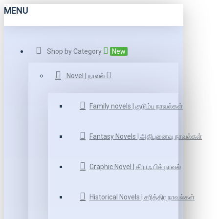
MENU
Shop by Category
New
Novel | நாவல்
Family novels | குடும்ப நாவல்கள்
Fantasy Novels | அதிபுனைவு நாவல்கள்
Graphic Novel | கிராஃ பிக் நாவல்
Historical Novels | சரித்திர நாவல்கள்