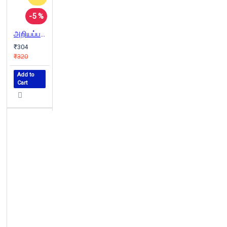
-5 %
அறியப்படாத தமிழ்மொழி
₹304
₹320
Add to
Cart