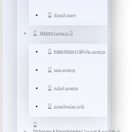
சிறுவர் கதை
History | வரலாறு
India History | இந்திய வரலாறு
உலக வரலாறு
தமிழர் வரலாறு
வரலாற்றாய்வு நூல்
Dictionary & Encyclopedia | அகராதி & களஞ்சியம்