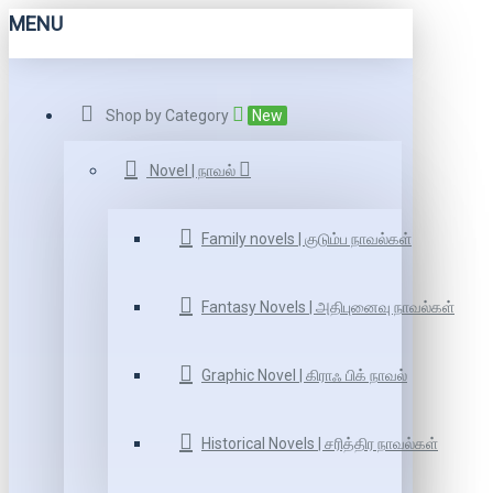
MENU
Shop by Category
New
Novel | நாவல்
Family novels | குடும்ப நாவல்கள்
Fantasy Novels | அதிபுனைவு நாவல்கள்
Graphic Novel | கிராஃ பிக் நாவல்
Historical Novels | சரித்திர நாவல்கள்