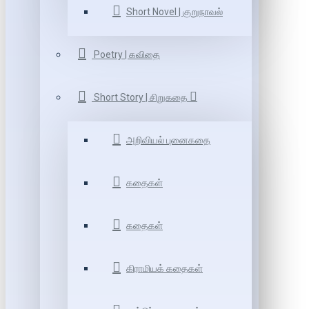
Short Novel | குறுநாவல்
Poetry | கவிதை
Short Story | சிறுகதை
அறிவியல் புனைகதை
கதைகள்
கதைகள்
கிராமியக் கதைகள்