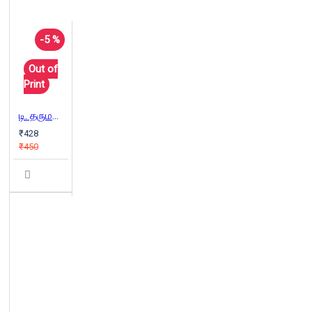
-5 %
Out of
Print
டி. தருமராஜின் அயோத்திதாசரியம்
₹428
₹450