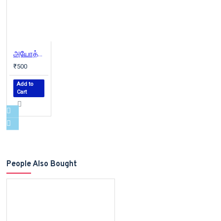
அயோத்திதாசர் - பார்ப்பனர் முதல் பறையர் வரை
₹500
Add to
Cart
People Also Bought