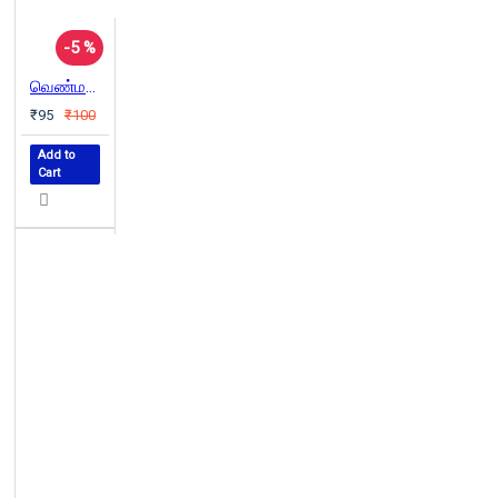
-5 %
வெண்மணி நெஞ்சில் நின்ற தீ
₹95
₹100
Add to
Cart