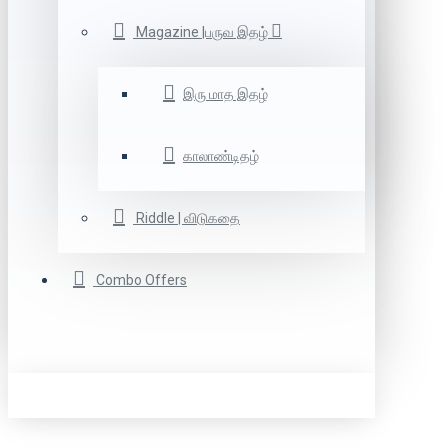
Magazine |பருவ இதழ்
இரு மாத இதழ்
காலாண்டிதழ்
Riddle | விடுகதை
Combo Offers