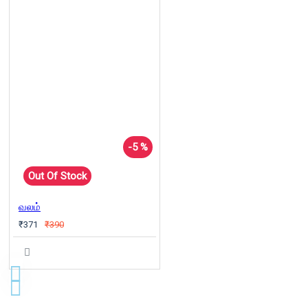
-5 %
Out Of Stock
வலம்
₹371
₹390