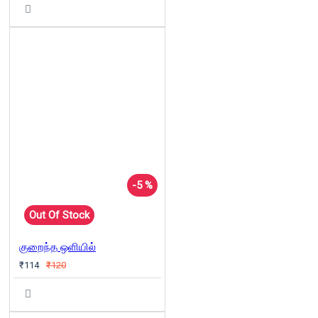
-5 %
Out Of Stock
குறைந்த ஒளியில்
₹114
₹120