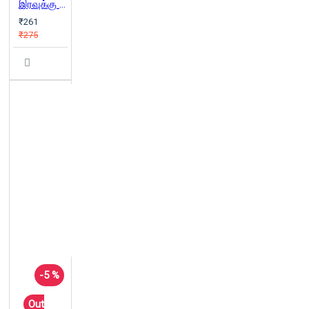
இரவுக்கு முன்பு வருவது மாலை
₹261
₹275
-5 %
Out