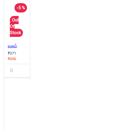
-5 %
Out
Of
Stock
வலம்
₹371
₹390