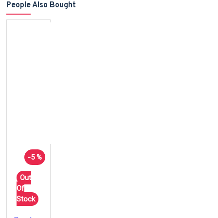
People Also Bought
-5 %
Out
Of
Stock