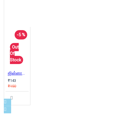
-5 %
Out
Of
Stock
ஜின்னாவின் டைரி
₹143
₹150