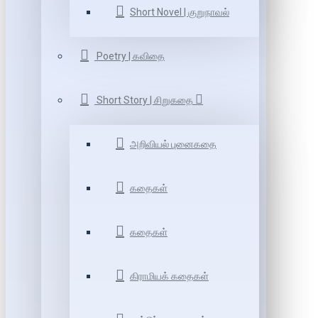
Short Novel | குறுநாவல்
Poetry | கவிதை
Short Story | சிறுகதை
அறிவியல் புனைகதை
கதைகள்
கதைகள்
கிராமியக் கதைகள்