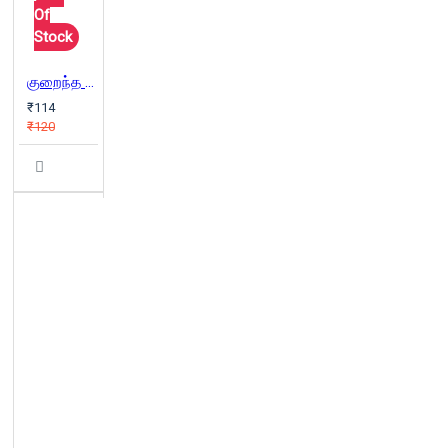
Of
Stock
குறைந்த ஒளியில்
₹114
₹120