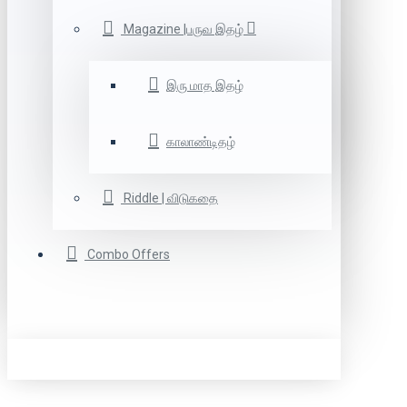
Magazine |பருவ இதழ்
இரு மாத இதழ்
காலாண்டிதழ்
Riddle | விடுகதை
Combo Offers