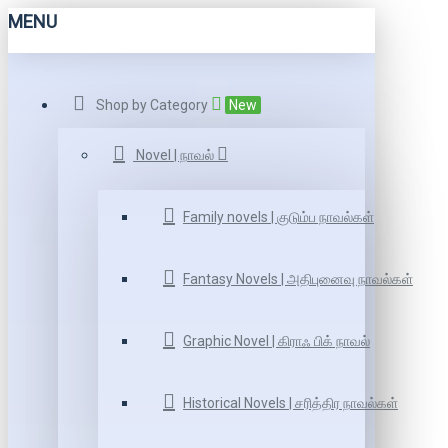
MENU
Shop by Category
New
Novel | நாவல்
Family novels | குடும்ப நாவல்கள்
Fantasy Novels | அதிபுனைவு நாவல்கள்
Graphic Novel | கிராஃ பிக் நாவல்
Historical Novels | சரித்திர நாவல்கள்