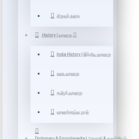
சிறுவர் கதை
History | வரலாறு
India History | இந்திய வரலாறு
உலக வரலாறு
தமிழர் வரலாறு
வரலாற்றாய்வு நூல்
Dictionary & Encyclopedia | அகராதி & களஞ்சியம்