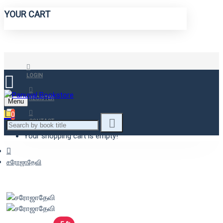
YOUR CART
LOGIN
REGISTER
Menu
0
CONTACT
Your shopping cart is empty!
சரோஜாதேவி