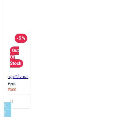
-5 %
Out
Of
Stock
பதவிக்காக
₹285
₹300