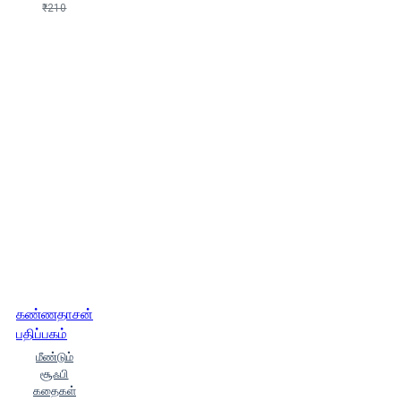
(Aishvaryan)
₹210
ஓ.பெரோவ்ஸ்கயா
(O.Perovskayaa)
ஓட்டமாவடி
அறபாத் (Ottamaavadi Arafat)
ஓல்கா (Wolka)
ஓஷோ (Osho)
ஓ ஹென்றி (O Hendri)
க.அரவிந்த் (Ka.Aravindh)
க.அரவிந்த் குமார்
க.அருணாசலம்
(Ka.Arunaasalam)
க.இ.ஆரோன்
ஜோஸ்வா ரூஸ்வெல்ட்
க.சி.அம்பிகாவர்ஷினி
க.சீ.சிவகுமார் (Ka.See.Sivakumaar)
க.சீ.சிவக்குமார் (K.C.Sivakumar)
க.சுதாகர் (K. Sudhakar)
க.சுபாஷினி (Ka.Supaashini), ஆனந்த்
அமலதாஸ்
க.நா.சுப்ரமண்யம்
(Ka.Na.Subramanyam)
கண்ணதாசன்
க.நா.சுப்ரமண்யம்
பதிப்பகம்
(Ka.Na.Subramanyam), புதுமைப்பித்தன்
மீண்டும்
(Pudhumaipithan)
க.மூர்த்தி
சூஃபி
க.வீரபாண்டியன் (Ka.Veerapaantiyan)
கதைகள்