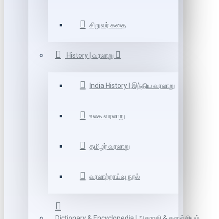
சிறுவர் கதை
History | வரலாறு
India History | இந்திய வரலாறு
உலக வரலாறு
தமிழர் வரலாறு
வரலாற்றாய்வு நூல்
Dictionary & Encyclopedia | அகராதி & களஞ்சியம்