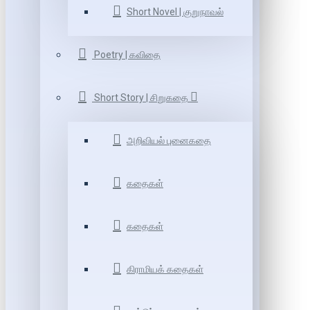
Short Novel | குறுநாவல்
Poetry | கவிதை
Short Story | சிறுகதை
அறிவியல் புனைகதை
கதைகள்
கதைகள்
கிராமியக் கதைகள்