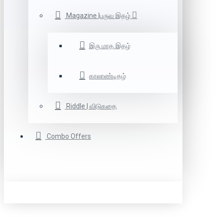
Magazine |பருவ இதழ்
இரு மாத இதழ்
காலாண்டிதழ்
Riddle | விடுகதை
Combo Offers