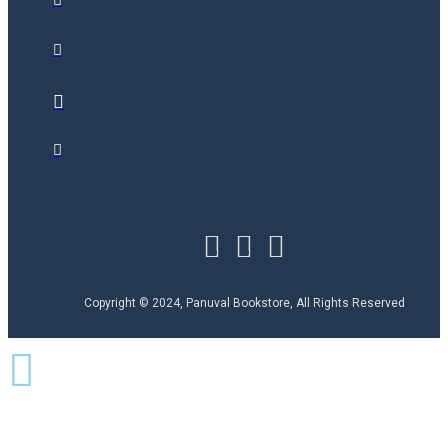
காக்கநாடன் (Kaakkanaatan)
காஞ்சனா தாமோதரன் (Kanchana
Damodharan)
காப்ரியேல் கார்சியா
மார்க்கேஸ் (Gabriel Garcia Marquez)
காயத்ரி ஆர்
காயத்ரி ஒய்
கார்த்திகேயன் மாதையன்
கார்த்திகைப் பாண்டியன் (Karthigai
Pandian)
கார்த்திக்
கார்த்திக் கிருஷ்ணன்
கார்த்திக்
பாலசுப்ரமணியன் (Kaarththik
Paalasupramaniyan)
கார்த்திக்
பிரகாசம்
கார்த்திக் புகழேந்தி
(Kaarththik Pukazhendhi)
Copyright © 2024, Panuval Bookstore, All Rights Reserved
கார்த்தீபன் (Kaarththeepan)
காலச்சித்தன்
காலத்துகள்
காலபைரவன் (Kaalapairavan)
காளீபட்னம் ராமாராவ் (Kaaleepatnam
Raamaaraav)
காவ்யா
சண்முகசுந்தரம்
காஸ்யபன்
(Kaasyapan)
கி.அ.சச்சிதானந்தம்