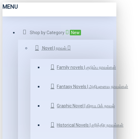
MENU
Shop by Category
New
Novel | நாவல்
Family novels | குடும்ப நாவல்கள்
Fantasy Novels | அதிபுனைவு நாவல்கள்
Graphic Novel | கிராஃ பிக் நாவல்
Historical Novels | சரித்திர நாவல்கள்