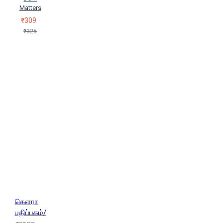
Matters
₹309
₹325
கௌரா
பதிப்பகம்/