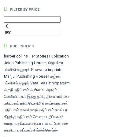
FILTER BY PRICE
PUBLISHER'S
harper collins
Her Stories Publication
Jaico Publishing House | ஜெய்கோ
பப்ளிஷிங் ஹவுஸ்
Knowrap imprints
Manjul Publishing House | மஞ்சுள்
பப்ளிசிங் ஹவுஸ்
Vara Tea Pathippagam
அகநி பதிப்பகம்
அன்னம் - அகரம்
வெளியீட்டகம்
இந்து தமிழ் திசை
உயிர்மை
பதிப்பகம்
எதிர் வெளியீடு
கண்ணதாசன்
பதிப்பகம்
காலச்சுவடு பதிப்பகம்
காவ்யா
கிழக்கு பதிப்பகம்
கௌரா பதிப்பகம்/
சாரதா பதிப்பகம்
சத்யா எண்டர்பிரைசஸ்
சந்தியா பதிப்பகம்
சிக்ஸ்த்சென்ஸ்
பப்ளிகேஷன்ஸ்
சூரியன் பதிப்பகம்