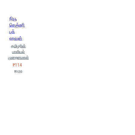
நியூ
செஞ்சுரி
புக்
ஹவுஸ்
தமிழரின்
பாலியல்
முறைமைகள்
₹114
₹120