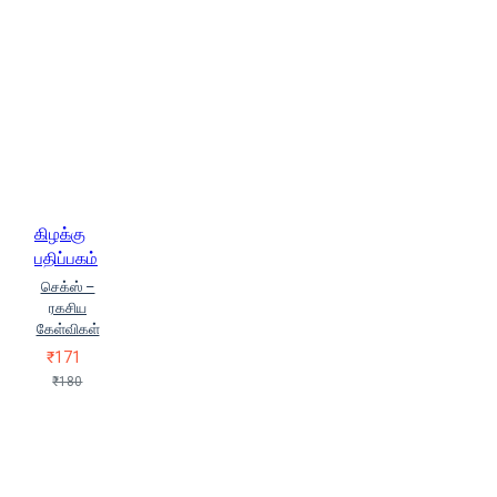
கிழக்கு
பதிப்பகம்
செக்ஸ் –
ரகசிய
கேள்விகள்
₹171
₹180