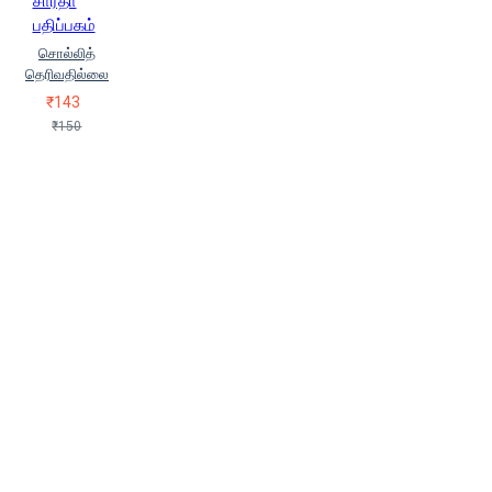
சாரதா
பதிப்பகம்
சொல்லித்
தெரிவதில்லை
₹143
₹150