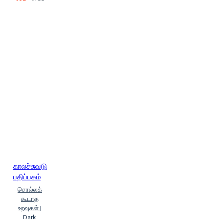
காலச்சுவடு
பதிப்பகம்
சொல்லக்
கூடாத
உறவுகள் |
Dark