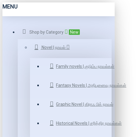
MENU
Shop by Category
New
Novel | நாவல்
Family novels | குடும்ப நாவல்கள்
Fantasy Novels | அதிபுனைவு நாவல்கள்
Graphic Novel | கிராஃ பிக் நாவல்
Historical Novels | சரித்திர நாவல்கள்