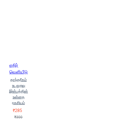
எதிர்
வெளியீடு
தாந்தரீகம்
உடலுறவு
இன்பத்தின்
உன்னத
ரகசியம்
₹285
₹300