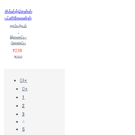
சிக்ஸ்த்சென்ஸ்
பப்ளிகேஷன்ஸ்
தாம்பத்யம்
:
இணைப்பு-
பிணைப்பு
₹238
₹250
|<
<
1
2
3
4
5