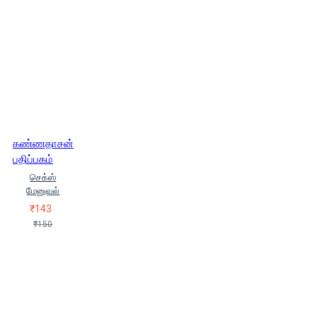
Sandhirasekarendhira Sarasvadhi
Sangaraachchaariya Svaamikal)
ஹோமர் (Homar)
கண்ணதாசன்
பதிப்பகம்
செக்ஸ்
மேனுவல்
₹143
₹150