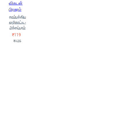
விகடன்
பிரசுரம்
தாம்பத்திய
வழிகாட்டி -
அந்தப்புரம்
₹119
₹125