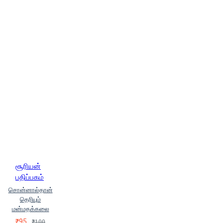
சூரியன்
பதிப்பகம்
சொன்னால்தான்
தெரியும்
மன்மதக்கலை
₹95
₹100