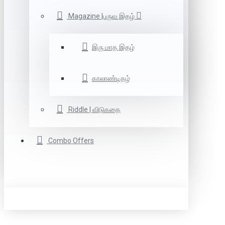
Magazine |பருவ இதழ்
இரு மாத இதழ்
காலாண்டிதழ்
Riddle | விடுகதை
Combo Offers