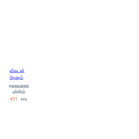
விகடன்
பிரசுரம்
தலையணை
மந்திரம்
₹71
₹75