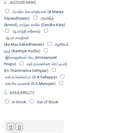
AUTHOR NAME
செம்மை வெளியீட்டகம்
ஞானபாநு
அ.மரிய செபஸ்தியான் (A.Mariya
பதிப்பகம்
தாமரை பப்ளிகேஷன்ஸ்
Sepasdhiyaan)
அரவிந்த்
திருமகள் நிலையம் / விசா பப்ளிகேஷன்ஸ்
(Arvind), சாந்தா காலே (Sandha Kale)
நக்கீரன் பப்ளிகேஷன்ஸ்
நர்மதா பதிப்பகம்
ஆ.சாந்தி கணேஷ்
நியூ செஞ்சுரி புக் ஹவுஸ்
பனுவல்
ஆ.மா.சகதீசன்
பரிந்துரைகள்
புதிய வாழ்வியல் பதிப்பகம்
(Aa.Maa.Sakadheesan)
ஆசிரியர்
ரிதம் வெளியீடு
விகடன் பிரசுரம்
குழு (Aasiriyar Kuzhu)
விஷ்ணுபுரம் பதிப்பகம்
ஸ்வாஸ்
இம்மானுவேல் பிரபு (Immaanuvel
பப்ளிகேஷன்ஸ்
Pirapu)
என்.தம்மண்ண செட்டியார்
(En.Thammanna Settiyaar)
எஸ்.ஏ.செல்லப்பா (S.A.Sellappa)
எஸ்.கே.முருகன் (S.K.Murugan)
ஏ.எஸ்.பத்மாவதி
ஓஷோ (Osho)
AVAILABILITY
க.பரிமளம் (Ka.Parimalam)
In Stock
Out of Stock
கழனியூரன் (Kazhaniyuran),
கி.ராஜநாராயணன் (Ki.Rajanarayanan)
கி.ராஜநாராயணன்
(Ki.Rajanarayanan)
கேபிள் சங்கர்
(Cable Shankar)
கோபி சங்கர்