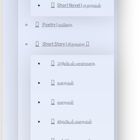
Short Novel | குறுநாவல்
Poetry | கவிதை
Short Story | சிறுகதை
அறிவியல் புனைகதை
கதைகள்
கதைகள்
கிராமியக் கதைகள்