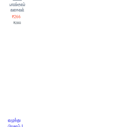
பராங்குசம்
கதைகள்
₹266
₹280
எழுத்து
பிரசுரம் |