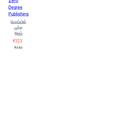
Zero
Chandrasekar)
ரமணன்
Degree
(Ramanan)
ரமேஷ் வைத்யா
Publishing
(Ramesh Vaidhyaa)
ரம்யா அருண்
பொய்யில்
ராயன்
ரம்யா வாசுதேவன் (Ramyaa
பூத்த
Vaachuthaevan)
ராகுல் பாண்டிடா
நிஜம்
ராகேஷ் கன்யாகுமரி
ராஜிக்
₹323
இப்ராஹிம்
ராஜேஷ் பச்சையப்பன்
₹340
ராஜேஷ் வைரபாண்டியன் (Raajesh
Vairapaantiyan)
ராஜ் சிவா (Raj
Siva)
ராஜ்ஶ்ரீ செல்வராஜ்
ராணிதிலக் (Raanidhilak)
ராணி
திலக் (Rani Tilak)
ராம் சுரேஷ்
ராம்சுரேஷ் (Ram Suresh)
ராம்ஜீ
நரசிம்மன்
ராம்பிரகாஷ்
ரிஷி
ரமணா
ரும்மான்
ரோஜர்
மார்டின் தூகார்டு
லதா
அருணாச்சலம் (Ladhaa
Arunaachchalam)
லதா
ரகுநாதன்
லலிதா ராம் (Lalitha
Ram)
லஷ்மி சரவணகுமார்