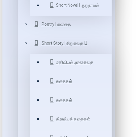
Short Novel | குறுநாவல்
Poetry | கவிதை
Short Story | சிறுகதை
அறிவியல் புனைகதை
கதைகள்
கதைகள்
கிராமியக் கதைகள்