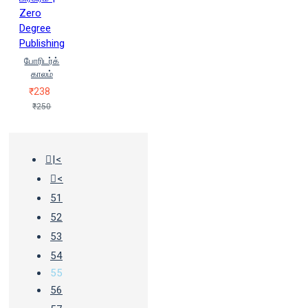
Zero
Degree
Publishing
போரிடர்க்
காலம்
₹238
₹250
|<
<
51
52
53
54
55
56