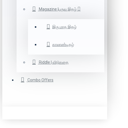
Magazine |பருவ இதழ்
இரு மாத இதழ்
காலாண்டிதழ்
Riddle | விடுகதை
Combo Offers