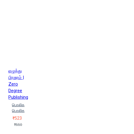
எழுத்து
பிரசுரம் |
Zero
Degree
Publishing
பொலிக
பொலிக
₹523
₹550