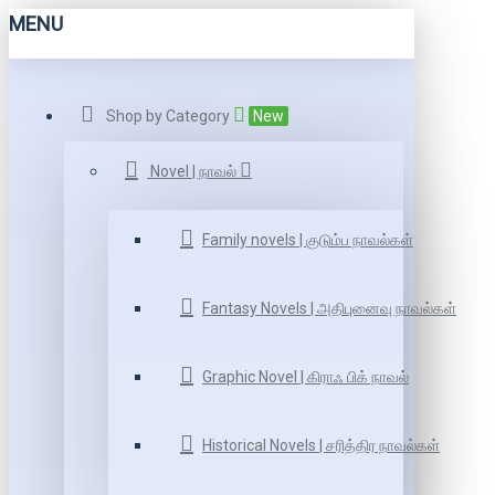
MENU
Shop by Category
New
Novel | நாவல்
Family novels | குடும்ப நாவல்கள்
Fantasy Novels | அதிபுனைவு நாவல்கள்
Graphic Novel | கிராஃ பிக் நாவல்
Historical Novels | சரித்திர நாவல்கள்