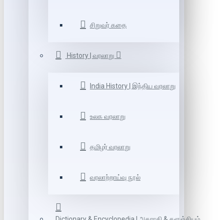
சிறுவர் கதை
History | வரலாறு
India History | இந்திய வரலாறு
உலக வரலாறு
தமிழர் வரலாறு
வரலாற்றாய்வு நூல்
Dictionary & Encyclopedia | அகராதி & களஞ்சியம்