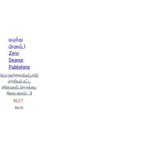
ஷ்ரேயாஸ் பவே
ஸஃபார்
அஹ்மத்
ஸ்ரீவள்ளி
ஸ்வாமி
ஓம்கார்
ஹரிஹரசுதன் தங்கவேலு
ஹேமா அண்ணாமலை
எழுத்து
பிரசுரம் |
Zero
Degree
Publishing
பொருளற்றதாக்கப்படும்
அரசியல் சட்ட
உரிமைகள்: நெருக்கடி
நிலை உலகம் - 3
₹637
₹670