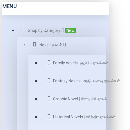
MENU
Shop by Category
New
Novel | நாவல்
Family novels | குடும்ப நாவல்கள்
Fantasy Novels | அதிபுனைவு நாவல்கள்
Graphic Novel | கிராஃ பிக் நாவல்
Historical Novels | சரித்திர நாவல்கள்