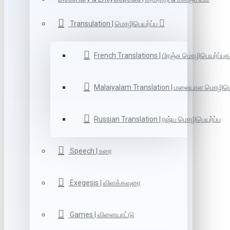
Transulation | மொழிபெயர்ப்பு
French Translations | பிரஞ்சு மொழிபெயர்ப்புக
Malaiyalam Translation | மலையாள மொழிபெய
Russian Translation | ரஷ்ய மொழிபெயர்ப்பு
Speech | உரை
Exegesis | விளக்கவுரை
Games | விளையாட்டு