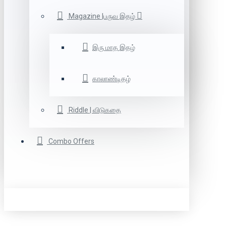
Magazine |பருவ இதழ்
இரு மாத இதழ்
காலாண்டிதழ்
Riddle | விடுகதை
Combo Offers