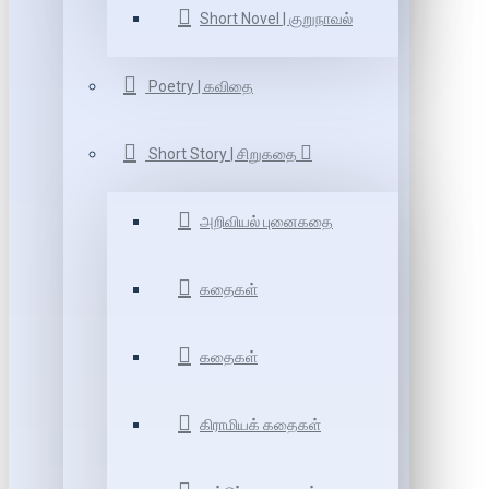
Short Novel | குறுநாவல்
Poetry | கவிதை
Short Story | சிறுகதை
அறிவியல் புனைகதை
கதைகள்
கதைகள்
கிராமியக் கதைகள்