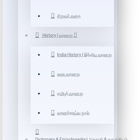
சிறுவர் கதை
History | வரலாறு
India History | இந்திய வரலாறு
உலக வரலாறு
தமிழர் வரலாறு
வரலாற்றாய்வு நூல்
Dictionary & Encyclopedia | அகராதி & களஞ்சியம்