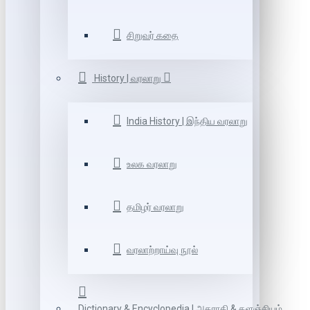
சிறுவர் கதை
History | வரலாறு
India History | இந்திய வரலாறு
உலக வரலாறு
தமிழர் வரலாறு
வரலாற்றாய்வு நூல்
Dictionary & Encyclopedia | அகராதி & களஞ்சியம்