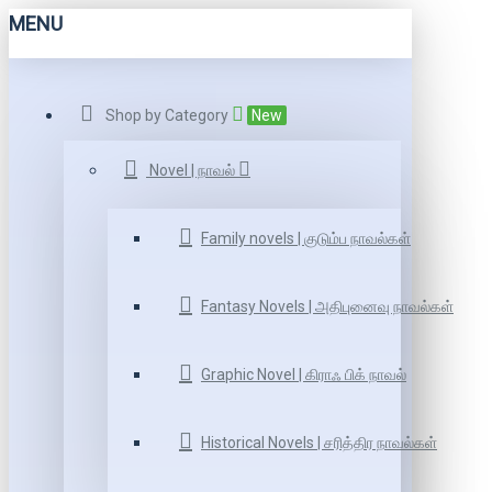
MENU
Shop by Category
New
Novel | நாவல்
Family novels | குடும்ப நாவல்கள்
Fantasy Novels | அதிபுனைவு நாவல்கள்
Graphic Novel | கிராஃ பிக் நாவல்
Historical Novels | சரித்திர நாவல்கள்