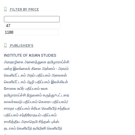
FILTER BY PRICE
PUBLISHER'S
INSTITUTE OF ASIAN STUDIES
அகநாழிகை
அனைத்துலக தமிழாராய்ச்சி
மன்ற இலங்கைக் கிளை
அன்னம் - அகரம்
வெளியீட்டகம்
அறம் பதிப்பகம்
அலைகள்
வெளியீட்டகம்
ஆழி பதிப்பகம்
இலக்கியச்
சோலை
உயிர் பதிப்பகம்
உலக
தமிழாராய்ச்சி நிறுவனம்
கருத்து=பட்டறை
காலச்சுவடு பதிப்பகம்
கௌரா பதிப்பகம்/
சாரதா பதிப்பகம்
க்ரியா வெளியீடு
சந்தியா
பதிப்பகம்
சந்திரோதயம் பதிப்பகம்
சாகித்திய அகாதெமி
சிந்தன் புக்ஸ்
தடாகம் வெளியீடு
தமிழினி வெளியீடு
திருவண்ணாமலை மாவட்ட வரலாற்று