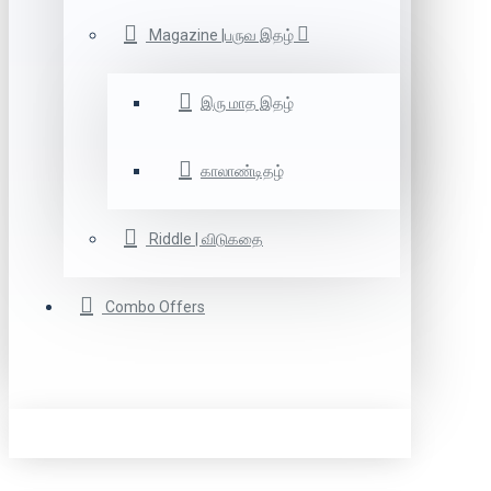
Magazine |பருவ இதழ்
இரு மாத இதழ்
காலாண்டிதழ்
Riddle | விடுகதை
Combo Offers