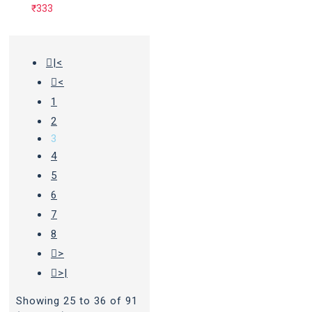
₹333
|<
<
1
2
3
4
5
6
7
8
>
>|
Showing 25 to 36 of 91