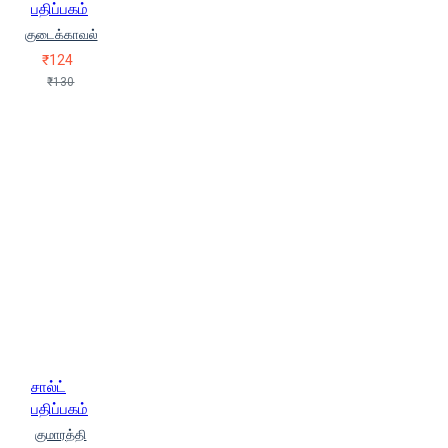
பதிப்பகம்
குடைக்காவல்
₹124
₹130
சால்ட்
பதிப்பகம்
குமாரத்தி