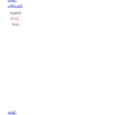
சால்ட்
பதிப்பகம்
கழுமரம்
₹143
₹150
சால்ட்