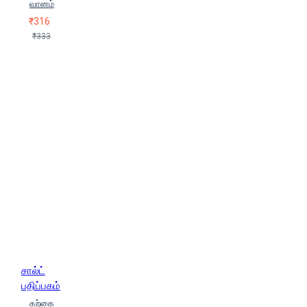
வானம்
₹316
₹333
சால்ட்
பதிப்பகம்
கற்கை