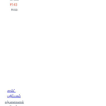
₹143
₹150
சால்ட்
பதிப்பகம்
கற்பனைகளால்