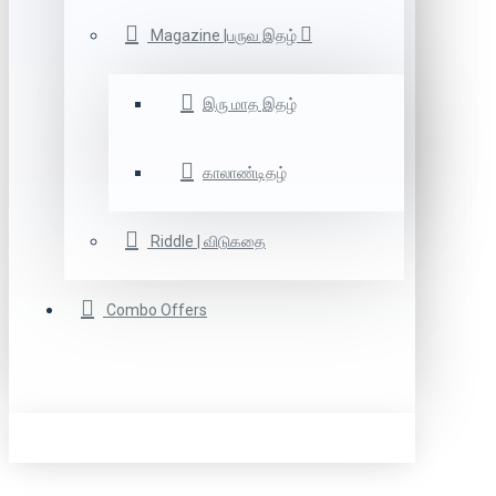
Magazine |பருவ இதழ்
இரு மாத இதழ்
காலாண்டிதழ்
Riddle | விடுகதை
Combo Offers