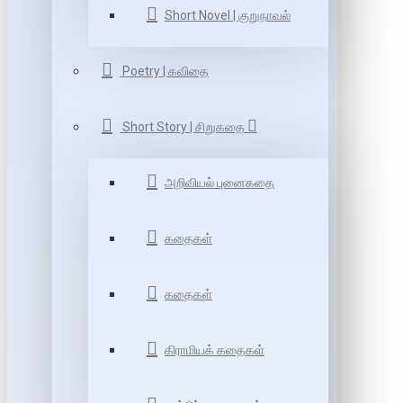
Short Novel | குறுநாவல்
Poetry | கவிதை
Short Story | சிறுகதை
அறிவியல் புனைகதை
கதைகள்
கதைகள்
கிராமியக் கதைகள்