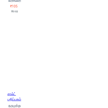
கருநாக்கு
₹105
₹110
சால்ட்
பதிப்பகம்
கருமுத்து