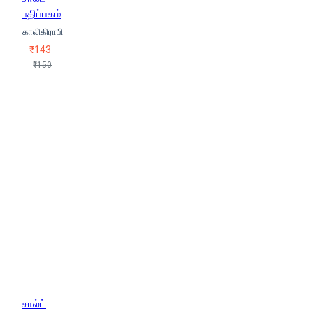
பதிப்பகம்
காலிகிராபி
₹143
₹150
சால்ட்