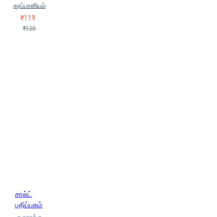
செந்தில்
விஜய ராவணன்
கரப்பானியம்
வே.நி.சூர்யா
ஶ்ரீநேசன்
₹119
ஷக்தி (Shakdhi)
ஹியூபட்
₹125
ஜெரால்ட் (Hiyoopat Jeraalt)
சால்ட்
பதிப்பகம்