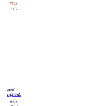
₹162
₹170
சால்ட்
பதிப்பகம்
கறுப்பு
உடம்பு