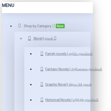
MENU
Shop by Category
New
Novel | நாவல்
Family novels | குடும்ப நாவல்கள்
Fantasy Novels | அதிபுனைவு நாவல்கள்
Graphic Novel | கிராஃ பிக் நாவல்
Historical Novels | சரித்திர நாவல்கள்