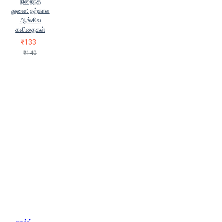
நிறைந்த
துளை: தற்கால
ஆங்கில
கவிதைகள்
₹133
₹140