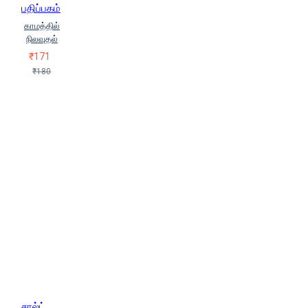
பதிப்பகம்
காமத்தில்
நிலவுதல்
₹171
₹180
சால்ட்