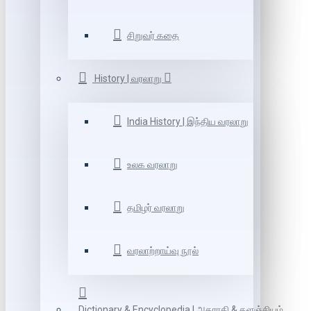
சிறுவர் கதை
History | வரலாறு
India History | இந்திய வரலாறு
உலக வரலாறு
தமிழர் வரலாறு
வரலாற்றாய்வு நூல்
Dictionary & Encyclopedia | அகராதி & களஞ்சியம்