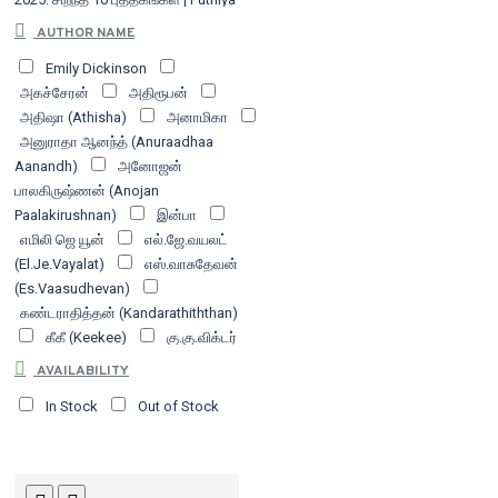
Thalaimurai 2025: Top 10 Books
AUTHOR NAME
Emily Dickinson
அகச்சேரன்
அதிரூபன்
அதிஷா (Athisha)
அனாமிகா
அனுராதா ஆனந்த் (Anuraadhaa
Aanandh)
அனோஜன்
பாலகிருஷ்ணன் (Anojan
Paalakirushnan)
இன்பா
எமிலி ஜெ யூன்
எல்.ஜே.வயலட்
(El.Je.Vayalat)
எஸ்.வாசுதேவன்
(Es.Vaasudhevan)
கண்டராதித்தன் (Kandarathiththan)
கீகீ (Keekee)
கு.கு.விக்டர்
பிரின்ஸ்
ச.துரை
AVAILABILITY
ச.மோகனப்ரியா
ச.வி.சங்கர
In Stock
Out of Stock
நாராயணன்
சசி இனியன்
சதீஷ் கிரா
சந்திரா தங்கராஜ்
சம்யுக்தா மாயா (Samyukdhaa
Maayaa)
சரவணன் சந்திரன்