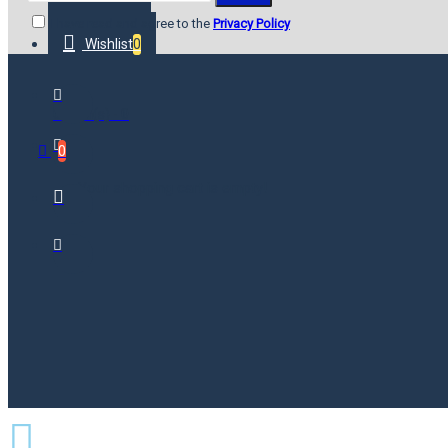
I have read and agree to the
Privacy Policy
Wishlist
0
0 item(s) - ₹0
0
Your shopping cart is empty!