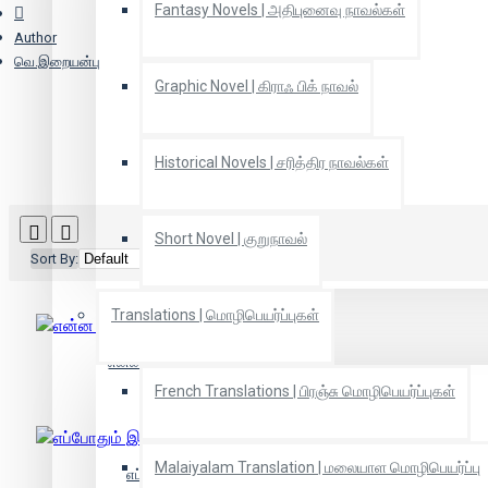
Fantasy Novels | அதிபுனைவு நாவல்கள்
Author
வெ.இறையன்பு
Graphic Novel | கிராஃ பிக் நாவல்
Historical Novels | சரித்திர நாவல்கள்
Short Novel | குறுநாவல்
Sort By:
Show:
Translations | மொழிபெயர்ப்புகள்
என்ன பேசுவது எப்படிப் பேசுவது
French Translations | பிரஞ்சு மொழிபெயர்ப்புகள்
Malaiyalam Translation | மலையாள மொழிபெயர்ப்பு
எப்போதும் இன்புற்றிருக்க