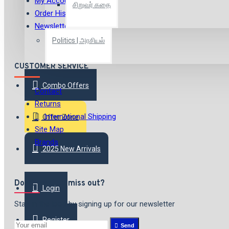
My Account
சிறுவர் கதை
Order History
Newsletter
Politics | அரசியல்
CUSTOMER SERVICE
Combo Offers
Contact
Returns
International Shipping
Offer Zone
Site Map
Brands
2025 New Arrivals
Don't want to miss out?
Login
Stay in the loop by signing up for our newsletter
Register
Send