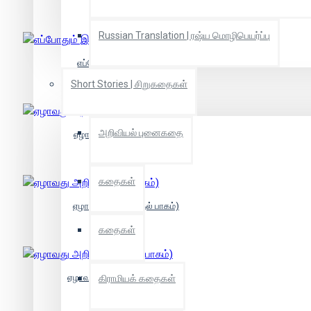
Russian Translation | ரஷ்ய மொழிபெயர்ப்பு
எப்போதும் இன்புற்றிருக்க...
Short Stories | சிறுகதைகள்
அறிவியல் புனைகதை
ஏழாவது அறிவு (3 பாகங்கள்)
கதைகள்
ஏழாவது அறிவு (முதல் பாகம்)
கதைகள்
ஏழாவது அறிவு (மூன்றாம் பாகம்)
கிராமியக் கதைகள்