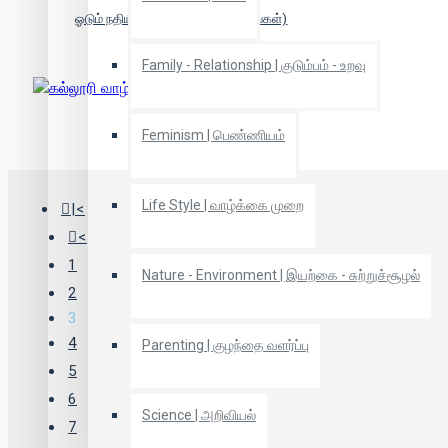
ஓடும் நதியின் ஓசை (இரண்டு பாகங்கள்)
Family - Relationship | குடும்பம் - உறவு
கல்லூரி வாழ்க்கை
Feminism | பெண்ணியம்
Life Style | வாழ்க்கை முறை
|<
<
1
Nature - Environment | இயற்கை - சுற்றுச்சூழல்
2
3
4
Parenting | குழந்தை வளர்ப்பு
5
6
Science | அறிவியல்
7