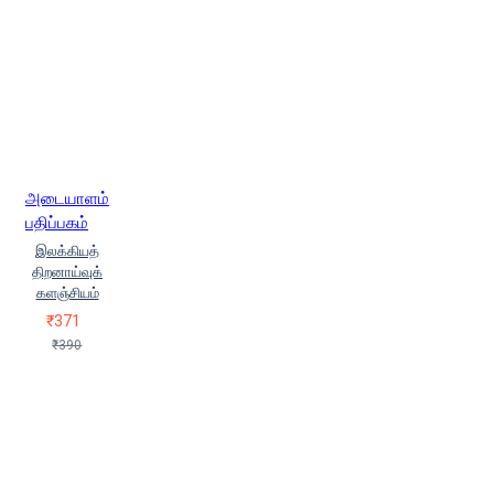
(Steve Bruce)
ஸ்டீவ் புரோவர்
ஹஸீன் (Haseen)
ஹிரண்ட்
மத்தேவொஸ்யான் (Hirant
Maththevosyaan)
ஹெர்மன்
ஹெஸ்ஸே (Herman Hesse)
அடையாளம்
பதிப்பகம்
இலக்கியத்
திறனாய்வுக்
களஞ்சியம்
₹371
₹390