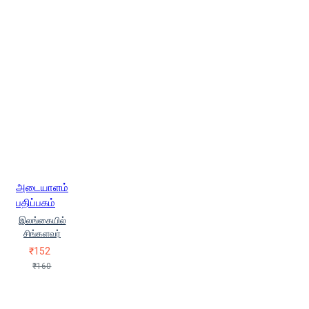
அடையாளம்
பதிப்பகம்
இலங்கையில்
சிங்களவர்
₹152
₹160