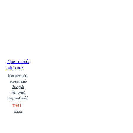
அடையாளம்
பதிப்பகம்
இலங்கையில்
சமாதானம்
பேசுதல்
(இரண்டு
தொகுதிகள்)
₹941
₹990