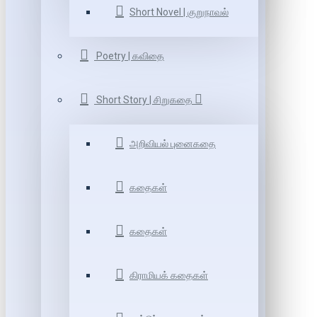
Short Novel | குறுநாவல்
Poetry | கவிதை
Short Story | சிறுகதை
அறிவியல் புனைகதை
கதைகள்
கதைகள்
கிராமியக் கதைகள்