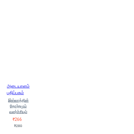
அடையாளம்
பதிப்பகம்
இஸ்லாத்தின்
தோற்றமும்
வளர்ச்சியும்
₹266
₹280