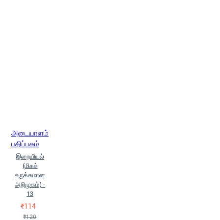
பிளாக் ஸ்டோன் (Judith Black Stone)
ஜெஃப் கொனன்ட் (Jef Konant)
ஜே.பி.பி. மோரே (J. P. P. More)
டாக்டர் உ.வே.சாமிநாதையர் (Taaktar
U.Ve.Saaminaadhaiyar)
டாக்டர் உ
வே சாமிநாதையர்
டிலான் இவான்ஸ்
(Dilon Ivans)
டீன் குட்வின் (Deen
Gudwin)
டேனியல் சாண்ட்லர்
டேவிட் எஃப்.ஃபோர்டு (Tevit Ef.Fortu)
டேவிட் வெர்னர் (David Verner)
தபன் பாசு (Thapan Baasu)
தமயந்தி பிஸ்வாஸ்
தமிழவன்
அடையாளம்
(Tamilavan)
தாமியென் கோவ்ன்
பதிப்பகம்
(Damien Kovn)
தி.கு.
இறையியல்
இரவிச்சந்திரன் (T. K. Ravichandran)
(மிகச்
தி.கு.இரவிச்சந்திரன்
சுருக்கமான
(T.K.Ravichandran)
அறிமுகம்) -
13
தி.சுப்பிரமணியன்
(Thi.Suppiramaniyan)
தோப்பில்
₹114
முஹம்மது மீரான் (Thoppil Mohamed
₹120