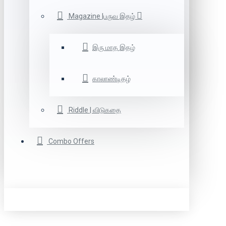
Magazine |பருவ இதழ்
இரு மாத இதழ்
காலாண்டிதழ்
Riddle | விடுகதை
Combo Offers