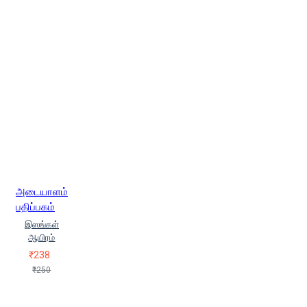
அடையாளம்
பதிப்பகம்
இஸங்கள்
ஆயிரம்
₹238
₹250