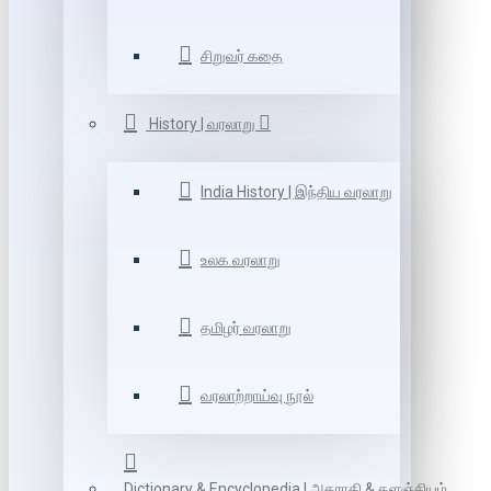
சிறுவர் கதை
History | வரலாறு
India History | இந்திய வரலாறு
உலக வரலாறு
தமிழர் வரலாறு
வரலாற்றாய்வு நூல்
Dictionary & Encyclopedia | அகராதி & களஞ்சியம்