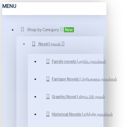
MENU
Shop by Category
New
Novel | நாவல்
Family novels | குடும்ப நாவல்கள்
Fantasy Novels | அதிபுனைவு நாவல்கள்
Graphic Novel | கிராஃ பிக் நாவல்
Historical Novels | சரித்திர நாவல்கள்