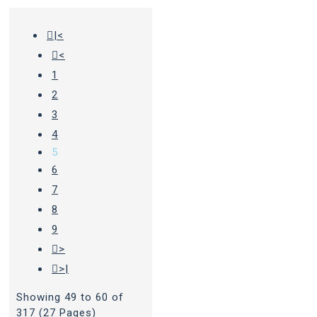
|<
<
1
2
3
4
5
6
7
8
9
>
>|
Showing 49 to 60 of
317 (27 Pages)